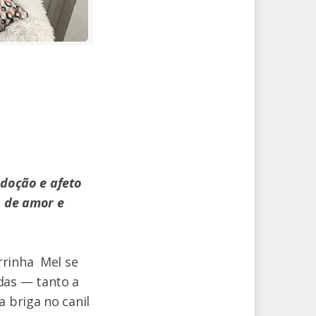
adoção e afeto
o de amor e
orrinha Mel se
das — tanto a
 briga no canil