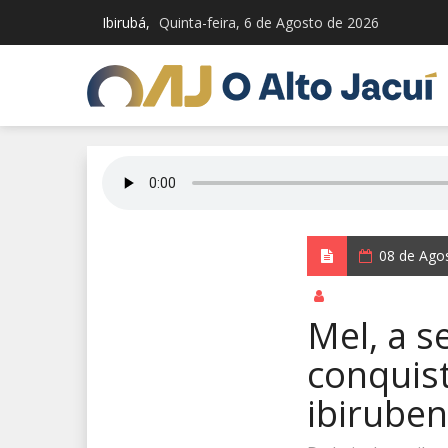
Ibirubá,
Quinta-feira, 6 de Agosto de 2026
08 de Ago
por Jardel Schem
Mel, a s
conquis
ibirube