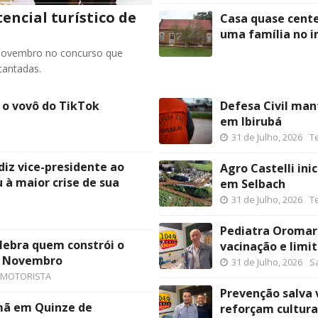
encial turístico de
Casa quase cente
uma família no i
Novembro no concurso que
cantadas.
 o vovô do TikTok
Defesa Civil man
em Ibirubá
31 de Julho, 2026
T
diz vice-presidente ao
Agro Castelli in
 à maior crise de sua
em Selbach
31 de Julho, 2026
T
Pediatra Oromar
lebra quem constrói o
vacinação e limit
e Novembro
31 de Julho, 2026
S
 MOTORISTA
Prevenção salva v
emã em Quinze de
reforçam cultura