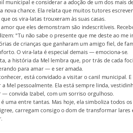
anil municipal e considerar a adoção de um dos mais d
 nova chance. Ela relata que muitos tutores escrev
que os vira-latas trouxeram às suas casas.
o amor que eles demonstram são indescritíveis. Rece
izem: "Tu não sabe o presente que me deste ao me in
tórias de crianças que ganharam um amigo fiel, de fam
orto. O vira-lata é especial demais — emociona-se.
ata, a história da Mel lembra que, por trás de cada fo
erando para amar — e ser amada.
nhecer, está convidado a visitar o canil municipal. E 
er a Mel pessoalmente. Ela está sempre linda, vestidin
 — convida Izabel, com um sorriso orgulhoso.
 é uma entre tantas. Mas hoje, ela simboliza todos os 
ree, carregam consigo o dom de transformar lares 
.