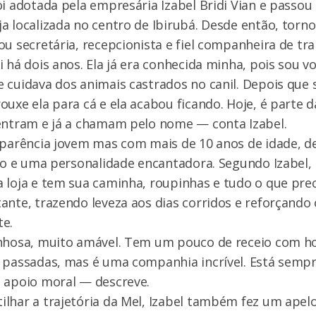
oi adotada pela empresária Izabel Bridi Vian e passou 
a localizada no centro de Ibirubá. Desde então, torn
ou secretária, recepcionista e fiel companheira de tra
i há dois anos. Ela já era conhecida minha, pois sou v
 cuidava dos animais castrados no canil. Depois que
ouxe ela para cá e ela acabou ficando. Hoje, é parte d
 entram e já a chamam pelo nome — conta Izabel.
 aparência jovem mas com mais de 10 anos de idade, 
eto e uma personalidade encantadora. Segundo Izabel, 
 loja e tem sua caminha, roupinhas e tudo o que prec
ante, trazendo leveza aos dias corridos e reforçando
te.
inhosa, muito amável. Tem um pouco de receio com h
 passadas, mas é uma companhia incrível. Está sempr
o apoio moral — descreve.
ilhar a trajetória da Mel, Izabel também fez um ape