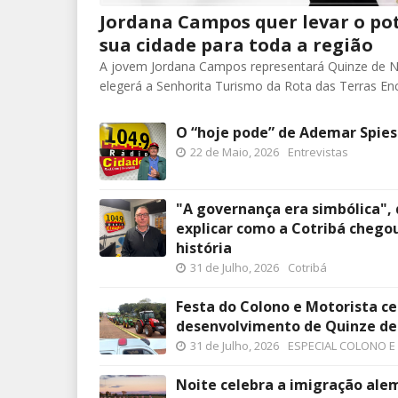
Jordana Campos quer levar o pot
sua cidade para toda a região
A jovem Jordana Campos representará Quinze de 
elegerá a Senhorita Turismo da Rota das Terras En
O “hoje pode” de Ademar Spies
22 de Maio, 2026
Entrevistas
"A governança era simbólica", 
explicar como a Cotribá chegou
história
31 de Julho, 2026
Cotribá
Festa do Colono e Motorista ce
desenvolvimento de Quinze d
31 de Julho, 2026
ESPECIAL COLONO E
Noite celebra a imigração al