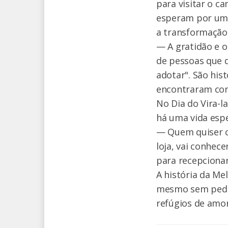
para visitar o c
esperam por uma
a transformação 
— A gratidão e 
de pessoas que d
adotar". São his
encontraram conf
No Dia do Vira-l
há uma vida esp
— Quem quiser co
loja, vai conhec
para recepcionar
A história da Mel
mesmo sem pedig
refúgios de amor