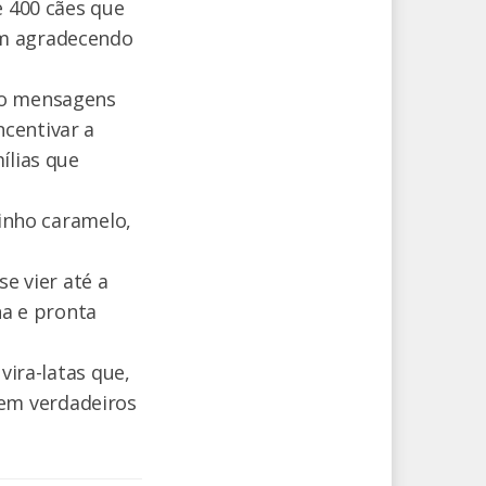
e 400 cães que
em agradecendo
bo mensagens
centivar a
ílias que
cinho caramelo,
se vier até a
ha e pronta
vira-latas que,
em verdadeiros