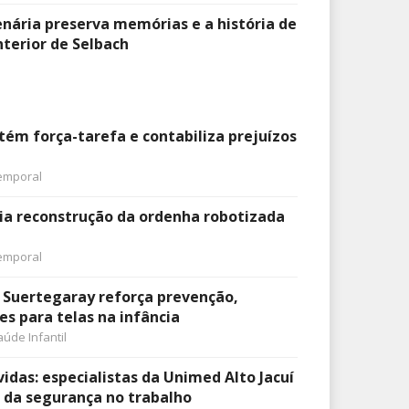
nária preserva memórias e a história de
nterior de Selbach
tém força-tarefa e contabiliza prejuízos
emporal
icia reconstrução da ordenha robotizada
emporal
 Suertegaray reforça prevenção,
es para telas na infância
aúde Infantil
idas: especialistas da Unimed Alto Jacuí
 da segurança no trabalho