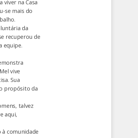
a viver na Casa
ou-se mais do
balho.
oluntária da
 se recuperou de
a equipe.
demonstra
Mel vive
isa. Sua
 o propósito da
omens, talvez
e aqui,
lo à comunidade