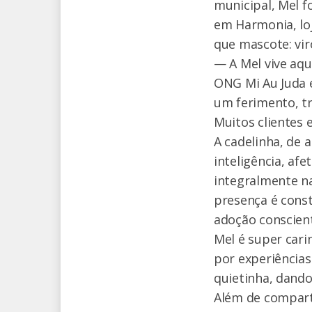
municipal, Mel f
em Harmonia, loj
que mascote: vir
— A Mel vive aqu
ONG Mi Au Juda e
um ferimento, tr
Muitos clientes
A cadelinha, de
inteligência, af
integralmente na
presença é const
adoção conscien
Mel é super car
por experiências
quietinha, dand
Além de compart