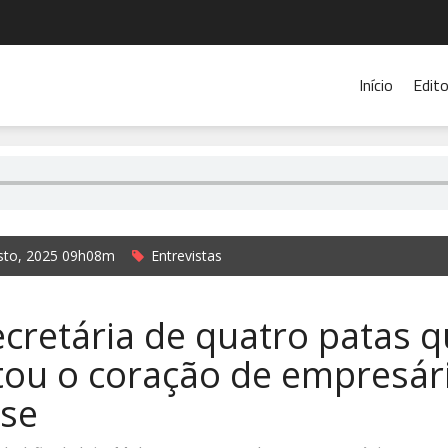
Início
Edito
sto, 2025 09h08m
Entrevistas
mer- Repórter Rádio Cidade 104.9
ecretária de quatro patas 
tou o coração de empresár
nse