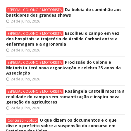
Da boleia do caminhão aos
ESPECIAL COLONO E MOTORISTA
bastidores dos grandes shows
24 de Julho, 2026
Escolheu o campo em vez
ESPECIAL COLONO E MOTORISTA
dos hospitais: a trajetória de Arnildo Carboni entre a
enfermagem e a agronomia
24 de Julho, 2026
Procissão do Colono e
ESPECIAL COLONO E MOTORISTA
Motorista terá nova organização e celebra 35 anos da
Associação
24 de Julho, 2026
Rosângela Castelli mostra a
ESPECIAL COLONO E MOTORISTA
realidade do campo sem romantização e inspira nova
geração de agricultores
24 de Julho, 2026
O que dizem os documentos e o que
Concurso Público
disse o prefeito sobre a suspensão do concurso em
Fortaleza dos Valos