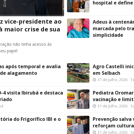
hospital e define
z vice-presidente ao
Adeus à centenár
à maior crise de sua
marcada pelo tra
simplicidade
tração não tinha acesso às
seu papel
das após temporal e avalia
Agro Castelli in
 de alagamento
em Selbach
31 de Julho, 2026
T
-4 visita Ibirubá e destaca
Pediatra Oromar
riado
vacinação e limit
bá
31 de Julho, 2026
S
ória do Frigorífico IBI e o
Prevenção salva v
reforçam cultura
31 de Julho, 2026
S