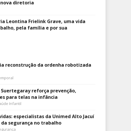
 nova diretoria
ia Leontina Frielink Grave, uma vida
balho, pela família e por sua
icia reconstrução da ordenha robotizada
emporal
 Suertegaray reforça prevenção,
es para telas na infância
aúde Infantil
idas: especialistas da Unimed Alto Jacuí
 da segurança no trabalho
egurança