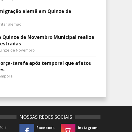
 imigração alemã em Quinze de
antar alemão
e Quinze de Novembro Municipal realiza
 estradas
uinze de Novembro
força-tarefa após temporal que afetou
es
emporal
NOSSAS REDES SOCIAIS
pais
Facebook
Instagram