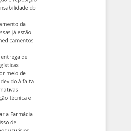
nsabilidade do
tamento da
ssas já estão
 medicamentos
 entrega de
ísticas
por meio de
devido à falta
rnativas
ção técnica e
ar a Farmácia
isso de
os usuários.