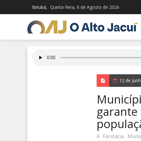
Ibirubá,
Quinta-feira, 6 de Agosto de 2026
12 de Jun
Municíp
garante
populaç
A Farmácia Muni