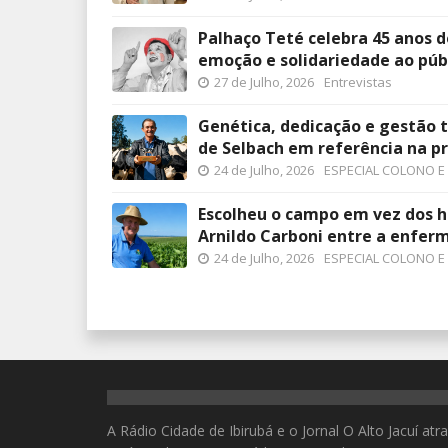
Palhaço Teté celebra 45 anos d
emoção e solidariedade ao púb
27 de Julho, 2026
Entrevistas
Genética, dedicação e gestão
de Selbach em referência na pr
24 de Julho, 2026
ESPECIAL COLONO E
Escolheu o campo em vez dos ho
Arnildo Carboni entre a enfe
24 de Julho, 2026
ESPECIAL COLONO E
A Rádio Cidade de Ibirubá e o Jornal O Alto Jacuí at