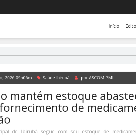
Início
Edito
ho, 2026 09h06m
Saúde Ibirubá
por ASCOM PMI
io mantém estoque abaste
 fornecimento de medicam
ão
cipal de Ibirubá segue com seu estoque de medicame