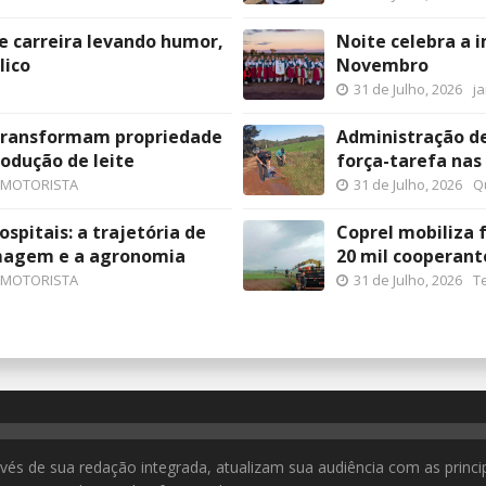
e carreira levando humor,
Noite celebra a
lico
Novembro
31 de Julho, 2026
j
 transformam propriedade
Administração d
odução de leite
força-tarefa nas
 MOTORISTA
31 de Julho, 2026
Q
spitais: a trajetória de
Coprel mobiliza 
rmagem e a agronomia
20 mil cooperant
 MOTORISTA
31 de Julho, 2026
T
ravés de sua redação integrada, atualizam sua audiência com as princi