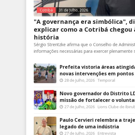
Cotribá
31 de Julho, 2026
"A governança era simbólica", di
explicar como a Cotribá chegou 
história
Sérgio Strentzke afirma que o Conselho de Adminis
informações necessárias para exercer plenamente 
Prefeita vistoria áreas atingi
novas intervenções em pontos
28 de Julho, 2026
Temporal
Novo governador do Distrito LD
missão de fortalecer o volunta
27 de Julho, 2026
Lions Clube de Ibiru
Paulo Cervieri relembra a trajet
legado de uma indústria
27 de Julho, 2026
Entrevista