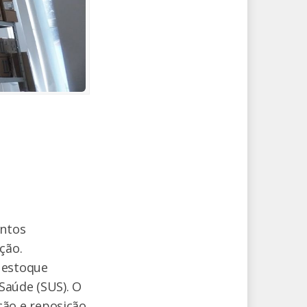
entos
ção.
 estoque
Saúde (SUS). O
ão e reposição