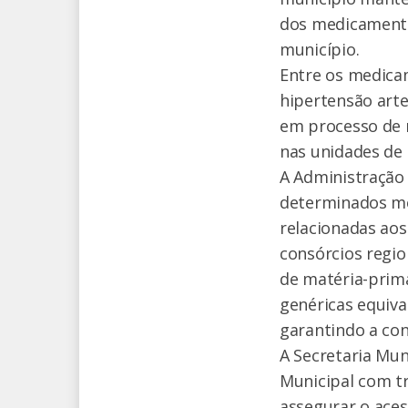
dos medicamentos
município.
Entre os medica
hipertensão arte
em processo de 
nas unidades de 
A Administração 
determinados me
relacionadas aos
consórcios regio
de matéria-prima
genéricas equiva
garantindo a co
A Secretaria Mun
Municipal com t
assegurar o ace