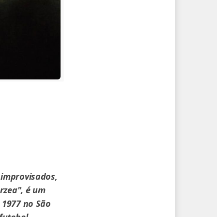
 improvisados,
rzea", é um
 1977 no São
futebol