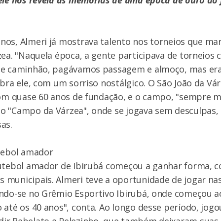
nos, Almeri já mostrava talento nos torneios que ma
zea. "Naquela época, a gente participava de torneios 
de caminhão, pagávamos passagem e almoço, mas er
mbra ele, com um sorriso nostálgico. O São João da Vá
com quase 60 anos de fundação, e o campo, "sempre m
o "Campo da Várzea", onde se jogava sem desculpa
as.
utebol amador
futebol amador de Ibirubá começou a ganhar forma, c
municipais. Almeri teve a oportunidade de jogar na
ndo-se no Grêmio Esportivo Ibirubá, onde começou ao
 até os 40 anos", conta. Ao longo desse período, jogo
ir Rebelato e Pelezinho, que também deixaram suas