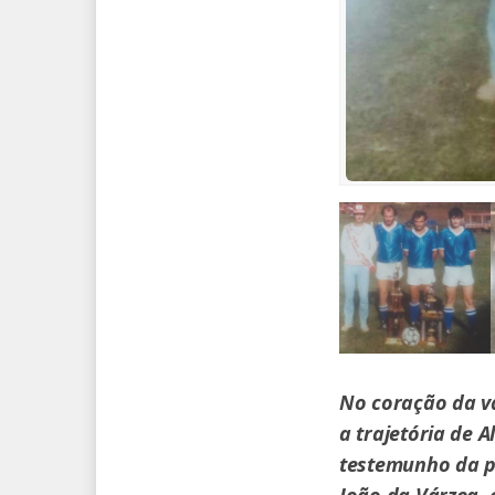
No coração da v
a trajetória de 
testemunho da p
João da Várzea, 