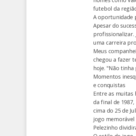
futebol da região
A oportunidade p
Apesar do sucess
profissionalizar
uma carreira prof
Meus companheiro
chegou a fazer t
hoje. "Não tinha
Momentos inesq
e conquistas
Entre as muitas
da final de 1987
cima do 25 de Ju
jogo memorável f
Pelezinho dividi
O estilo de jogo