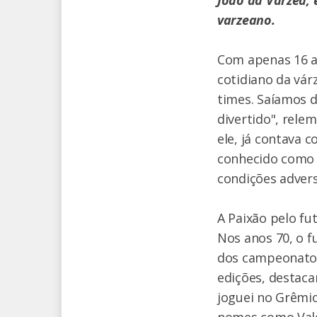
varzeano.
Com apenas 16 a
cotidiano da vár
times. Saíamos 
divertido", rele
ele, já contava 
conhecido como 
condições advers
A Paixão pelo f
Nos anos 70, o 
dos campeonatos 
edições, destaca
joguei no Grêmio
nomes como Vald