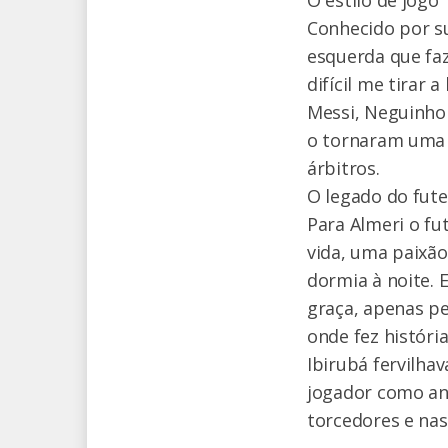
Conhecido por s
esquerda que faz
difícil me tirar 
Messi, Neguinho 
o tornaram uma l
árbitros.
O legado do fut
Para Almeri o fu
vida, uma paixão
dormia à noite. 
graça, apenas pe
onde fez histór
Ibirubá fervilha
jogador como ant
torcedores e nas