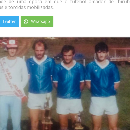
ade de uma época em que o futebol amador de Ibirubá
as e torcidas mobilizadas.
Twitter
Whatsapp