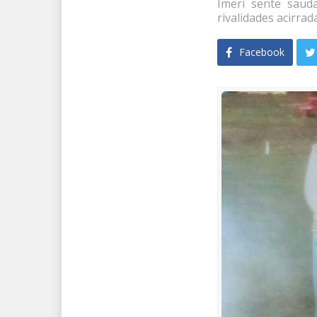
Imeri sente saud
rivalidades acirrad
Facebook