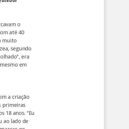
rcavam o
com até 40
a muito
rzea, segundo
olhado", era
s, mesmo em
om a criação
s primeiras
s 18 anos. "Eu
u ao lado de
 marcas no