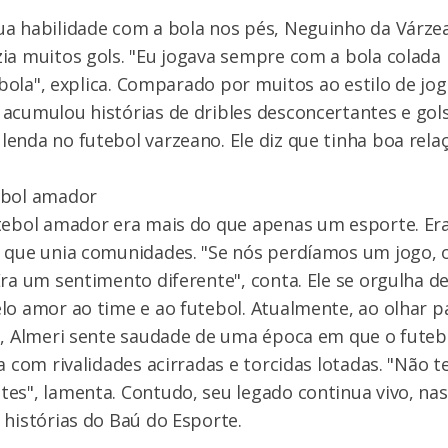
ua habilidade com a bola nos pés, Neguinho da Várze
ia muitos gols. "Eu jogava sempre com a bola colada 
a bola", explica. Comparado por muitos ao estilo de jog
acumulou histórias de dribles desconcertantes e gols
enda no futebol varzeano. Ele diz que tinha boa rel
ebol amador
tebol amador era mais do que apenas um esporte. Era
 que unia comunidades. "Se nós perdíamos um jogo, 
Era um sentimento diferente", conta. Ele se orgulha d
lo amor ao time e ao futebol. Atualmente, ao olhar 
ia, Almeri sente saudade de uma época em que o fute
va com rivalidades acirradas e torcidas lotadas. "Não 
es", lamenta. Contudo, seu legado continua vivo, n
 histórias do Baú do Esporte.