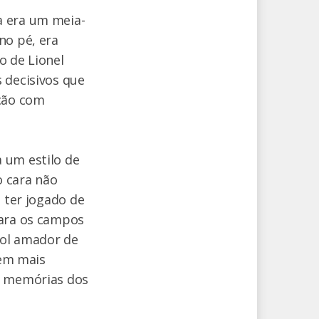
a era um meia-
no pé, era
o de Lionel
 decisivos que
ação com
 um estilo de
o cara não
e ter jogado de
para os campos
bol amador de
tem mais
as memórias dos