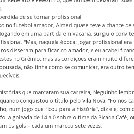
.
erdida de se tornar profissional
o no futebol amador, Almeri quase teve a chance de 
. Jogando em uma partida em Vacaria, surgiu o convite
issional. "Mas, naquela época, jogar profissional era m
s disseram para ficar no amador, e eu acabei ficando
estes no Grêmio, mas as condições eram muito difere
 pousada, não tinha como se comunicar, era outro te
uecíveis
 histórias que marcaram sua carreira, Neguinho lemb
, quando conquistou o título pelo Vila Nova. "Fomos
lho, num jogo que ficou para a história", diz ele, com
oi a goleada de 14 a 0 sobre o time da Picada Café, o
ram os gols – cada um marcou sete vezes.