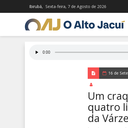
Ibirubá,
Sexta-feira, 7 de Agosto de 2026
16 de Set
por Redação Integ
Um craq
quatro l
da Várz