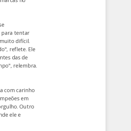
se
 para tentar
uito difícil.
", reflete. Ele
ntes das de
mpo", relembra.
ra com carinho
 campeões em
 orgulho. Outro
nde ele e