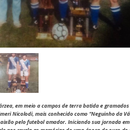
árzea, em meio a campos de terra batida e gramados
Almeri Nicolodi, mais conhecido como "Neguinho da Vá
aixão pelo futebol amador. Iniciando sua jornada em
ele nos revela as memórias de uma época de ouro do 