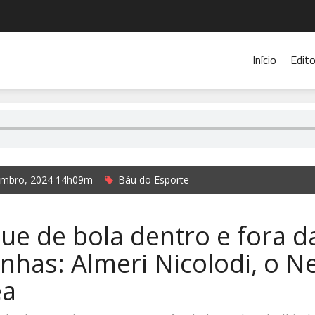
Início
Edito
embro, 2024 14h09m
Báu do Esporte
rada Rádio Cidade de Ibirubá e Jornal O Alto Jacuí
ue de bola dentro e fora d
inhas: Almeri Nicolodi, o 
ea