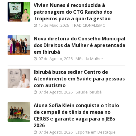
Vivian Nunes é reconduzida à
patronagem do CTG Rancho dos
Tropeiros para a quarta gestão
15 de Maio, 2026
TRADICIONALISMO
Nova diretoria do Conselho Municipal
dos Direitos da Mulher é apresentada
em Ibirubá
07 de Agosto, 2026
Mês da Mulher
Ibirubá busca sediar Centro de
Atendimento em Saúde para pessoas
com autismo
07 de Agosto, 2026
Saúde Ibirubá
Aluna Sofia Klein conquista o título
de campeã de tênis de mesa no
CERGS e garante vaga para o JEBs
2026
07 de Agosto, 2026
Esporte em Destaque