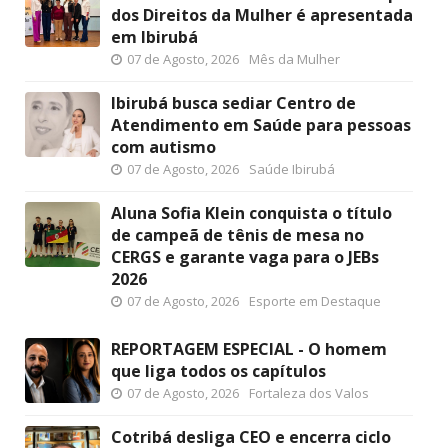
dos Direitos da Mulher é apresentada
em Ibirubá
07 de Agosto, 2026
Mês da Mulher
Ibirubá busca sediar Centro de
Atendimento em Saúde para pessoas
com autismo
07 de Agosto, 2026
Saúde Ibirubá
Aluna Sofia Klein conquista o título
de campeã de tênis de mesa no
CERGS e garante vaga para o JEBs
2026
07 de Agosto, 2026
Esporte em Destaque
REPORTAGEM ESPECIAL - O homem
que liga todos os capítulos
07 de Agosto, 2026
Fortaleza dos Valos
Cotribá desliga CEO e encerra ciclo