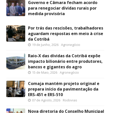
Governo e Câmara fecham acordo
para renegociar dívidas rurais por
medida provisória
Por trás das rescisões, trabalhadores
aguardam respostas em meio à crise
da Cotribá
19 de Junho, 2026
Agronegócio
Raio-X das dívidas da Cotribá expõe
impacto bilionário entre produtores,
bancos e gigantes do agro
15 de Maio, 2026
Agronegócio
Comaja mantém projeto original e
prepara início da pavimentação da
ERS-451 e ERS-510
07 de Agosto, 2026
Rodovias
Nova diretoria do Conselho Municipal