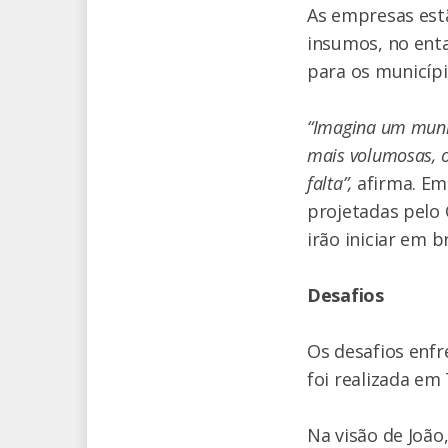
As empresas est
insumos, no enta
para os municípi
“Imagina um muni
mais volumosas, o
falta”,
afirma. Em 
projetadas pelo 
irão iniciar em b
Desafios
Os desafios enf
foi realizada em
Na visão de João