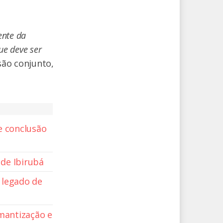
ente da
ue deve ser
são conjunto,
e conclusão
 de Ibirubá
o legado de
mantização e