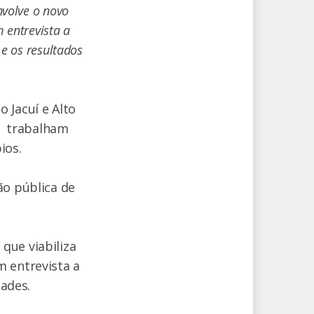
nvolve o novo
 entrevista a
 e os resultados
 Jacuí e Alto
), trabalham
ios.
ão pública de
que viabiliza
m entrevista a
dades.