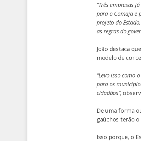
“Três empresas já
para o Comaja e p
projeto do Estado
as regras do gove
João destaca qu
modelo de conces
“Levo isso como o
para os município
cidadãos”,
observ
De uma forma ou 
gaúchos terão o 
Isso porque, o E