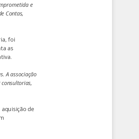
omprometida e
de Contas,
a, foi
ta as
tiva.
s. A associação
 consultorias,
 aquisição de
em