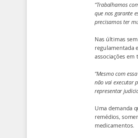
“Trabalhamos com
que nos garante es
precisamos ter mu
Nas últimas sema
regulamentada e 
associações em t
“Mesmo com essa m
não vai executar p
representar judic
Uma demanda que
remédios, somen
medicamentos.