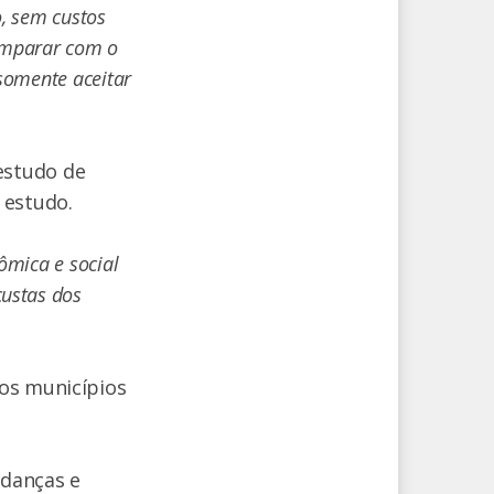
o, sem custos
comparar com o
somente aceitar
estudo de
 estudo.
ômica e social
custas dos
 os municípios
udanças e