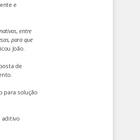
ente e
ativas, entre
sas, para que
icou João.
posta de
ento.
o para solução
 aditivo