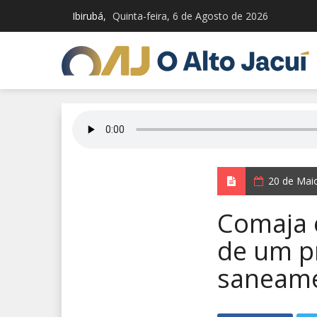
Ibirubá,
Quinta-feira, 6 de Agosto de 2026
20 de Mai
Comaja 
de um p
saneame