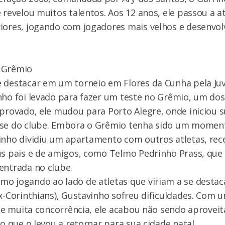
e revelou muitos talentos. Aos 12 anos, ele passou a 
riores, jogando com jogadores mais velhos e desenvo
 Grêmio
e destacar em um torneio em Flores da Cunha pela Ju
nho foi levado para fazer um teste no Grêmio, um do
Aprovado, ele mudou para Porto Alegre, onde iniciou 
ase do clube. Embora o Grêmio tenha sido um moment
vinho dividiu um apartamento com outros atletas, re
us pais e de amigos, como Telmo Pedrinho Prass, que
entrada no clube.
o jogando ao lado de atletas que viriam a se destac
ex-Corinthians), Gustavinho sofreu dificuldades. Com 
il e muita concorrência, ele acabou não sendo aprovei
 o que o levou a retornar para sua cidade natal.