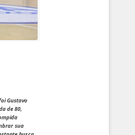
foi Gustavo
da de 80,
rompida
mbrar sua
onstante busca