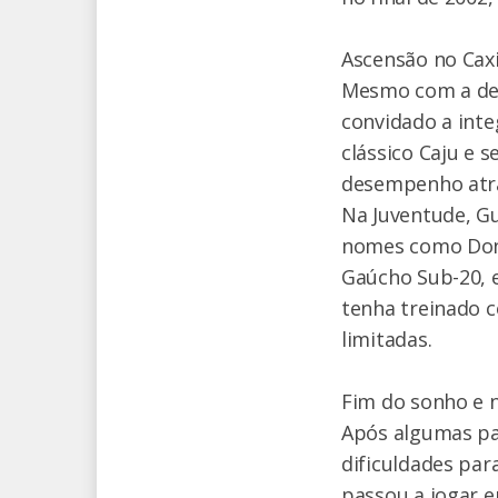
Ascensão no Caxi
Mesmo com a dece
convidado a inte
clássico Caju e
desempenho atrai
Na Juventude, Gu
nomes como Doni 
Gaúcho Sub-20, 
tenha treinado c
limitadas.
Fim do sonho e 
Após algumas pa
dificuldades par
passou a jogar e