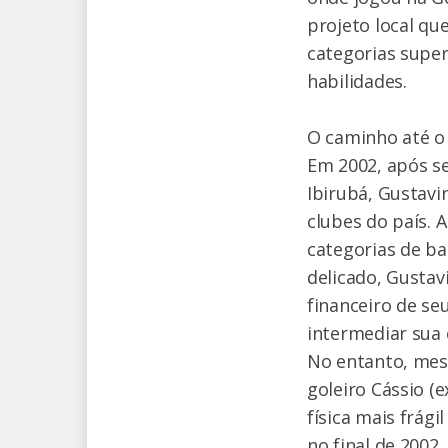
projeto local qu
categorias supe
habilidades.
O caminho até o
Em 2002, após s
Ibirubá, Gustavi
clubes do país. 
categorias de b
delicado, Gusta
financeiro de se
intermediar sua 
No entanto, mesm
goleiro Cássio (
física mais frág
no final de 2002,