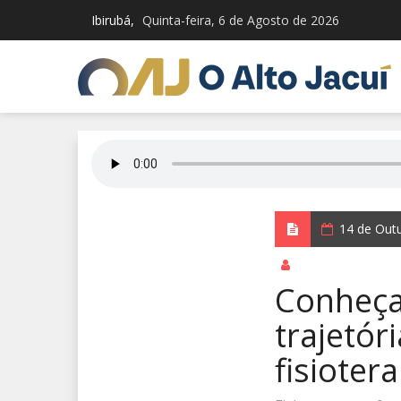
Ibirubá,
Quinta-feira, 6 de Agosto de 2026
14 de Out
por Redação Integ
Conheça 
trajetór
fisioter