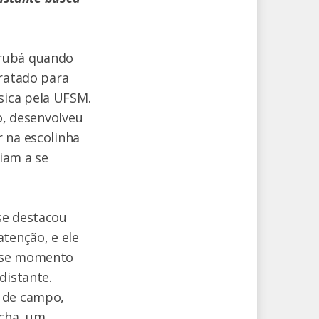
irubá quando
tratado para
sica pela UFSM.
o, desenvolveu
 na escolinha
riam a se
se destacou
tenção, e ele
esse momento
distante.
l de campo,
ncha, um