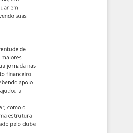
atuar em
lvendo suas
ventude de
s maiores
sua jornada nas
o financeiro
cebendo apoio
 ajudou a
ar, como o
uma estrutura
tado pelo clube