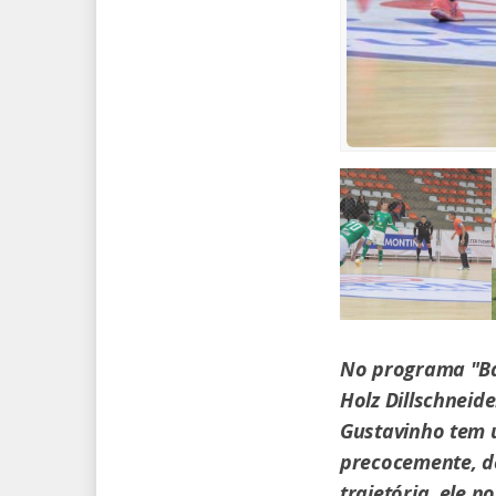
No programa "Ba
Holz Dillschneid
Gustavinho tem u
precocemente, d
trajetória, ele 