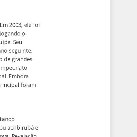
m 2003, ele foi
 jogando o
uipe. Seu
ano seguinte.
do de grandes
 Campeonato
nal. Embora
rincipal foram
ntando
ou ao Ibirubá e
ova, Revelação,