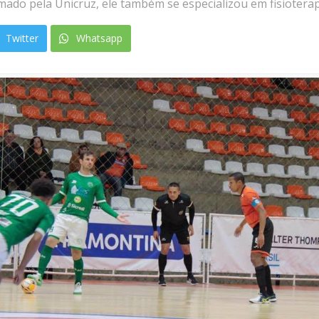
mado pela Unicruz, ele também se especializou em fisioterap
Twitter
Whatsapp