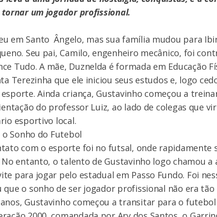
 tornar um jogador profissional.
eu em Santo Ângelo, mas sua família mudou para Ib
queno. Seu pai, Camilo, engenheiro mecânico, foi con
nce Tudo. A mãe, Duznelda é formada em Educação Fí
nta Terezinha que ele iniciou seus estudos e, logo ced
esporte. Ainda criança, Gustavinho começou a treinar
rientação do professor Luiz, ao lado de colegas que vi
io esportivo local.
 e o Sonho do Futebol
tato com o esporte foi no futsal, onde rapidamente 
. No entanto, o talento de Gustavinho logo chamou a a
ite para jogar pelo estadual em Passo Fundo. Foi n
 que o sonho de ser jogador profissional não era tão 
 anos, Gustavinho começou a transitar para o futebo
eração 2000, comandada por Ary dos Santos, o Garri