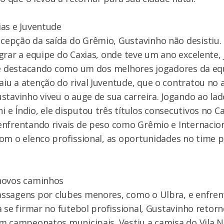
as e Juventude
pção da saída do Grêmio, Gustavinho não desistiu. E
grar a equipe do Caxias, onde teve um ano excelente,
 se destacando como um dos melhores jogadores da eq
u a atenção do rival Juventude, que o contratou no 
stavinho viveu o auge de sua carreira. Jogando ao la
e Índio, ele disputou três títulos consecutivos no
enfrentando rivais de peso como Grêmio e Internacio
om o elenco profissional, as oportunidades no time p
novos caminhos
ssagens por clubes menores, como o Ulbra, e enfre
a se firmar no futebol profissional, Gustavinho retorn
m campeonatos municipais. Vestiu a camisa do Vila N