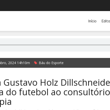
Início
Edito
ubro, 2024 14h10m
Báu do Esporte
rada Rádio Cidade de Ibirubá e Jornal O Alto Jacuí
Gustavo Holz Dillschneide
ia do futebol ao consultóri
apia