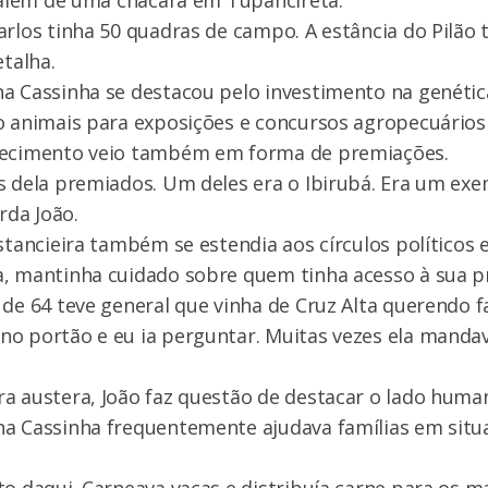
, além de uma chácara em Tupanciretã.
arlos tinha 50 quadras de campo. A estância do Pilão t
etalha.
na Cassinha se destacou pelo investimento na genéti
do animais para exposições e concursos agropecuário
hecimento veio também em forma de premiações.
s dela premiados. Um deles era o Ibirubá. Era um exe
orda João.
stancieira também se estendia aos círculos políticos e
a, mantinha cuidado sobre quem tinha acesso à sua p
 de 64 teve general que vinha de Cruz Alta querendo fa
o portão e eu ia perguntar. Muitas vezes ela mandav
a austera, João faz questão de destacar o lado huma
na Cassinha frequentemente ajudava famílias em situ