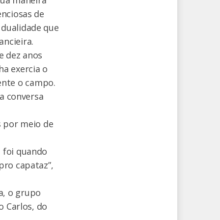
sua maneira
enciosas de
 dualidade que
ncieira.
e dez anos
ha exercia o
ente o campo.
ha conversa
s por meio de
 foi quando
pro capataz”,
a, o grupo
o Carlos, do