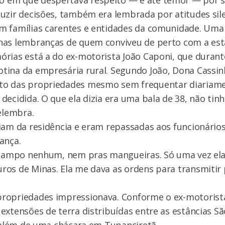
em que despertava respeito — e até temor — por 
uzir decisões, também era lembrada por atitudes sil
m famílias carentes e entidades da comunidade. Uma
nas lembranças de quem conviveu de perto com a esta
rias está a do ex-motorista João Caponi, que durant
ina da empresária rural. Segundo João, Dona Cassin
o das propriedades mesmo sem frequentar diariam
decidida. O que ela dizia era uma bala de 38, não tin
relembra.
iam da residência e eram repassadas aos funcionário
ança.
a campo nenhum, nem pras mangueiras. Só uma vez ela
os de Minas. Ela me dava as ordens para transmitir 
ropriedades impressionava. Conforme o ex-motorist
extensões de terra distribuídas entre as estâncias Sã