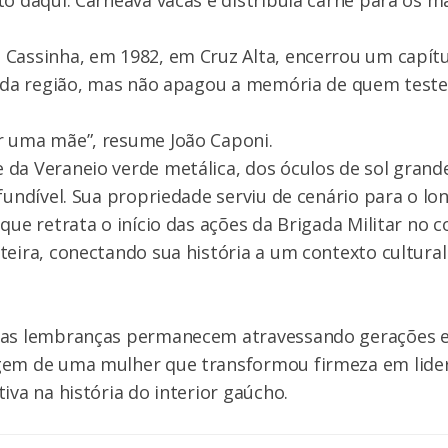
to daqui. Carneava vacas e distribuía carne para os m
 Cassinha, em 1982, em Cruz Alta, encerrou um capít
al da região, mas não apagou a memória de quem tes
r uma mãe”, resume João Caponi.
da Veraneio verde metálica, dos óculos de sol grande
nfundível. Sua propriedade serviu de cenário para o 
 que retrata o início das ações da Brigada Militar no
teira, conectando sua história a um contexto cultura
 as lembranças permanecem atravessando gerações 
gem de uma mulher que transformou firmeza em lider
iva na história do interior gaúcho.