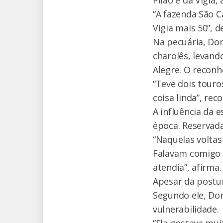
Pilão e da Vigia
“A fazenda São C
Vigia mais 50”, d
Na pecuária, Do
charolês, levan
Alegre. O recon
“Teve dois touro
coisa linda”, rec
A influência da e
época. Reservad
“Naquelas voltas
Falavam comigo n
atendia”, afirma.
Apesar da postur
Segundo ele, Do
vulnerabilidade.