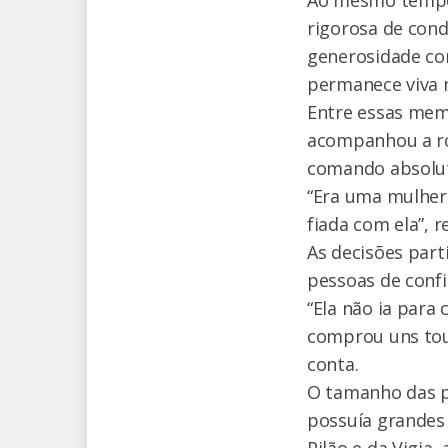
Ao mesmo tempo 
rigorosa de cond
generosidade co
permanece viva 
Entre essas memó
acompanhou a rot
comando absolut
“Era uma mulher 
fiada com ela”, 
As decisões part
pessoas de confi
“Ela não ia par
comprou uns tour
conta.
O tamanho das p
possuía grandes 