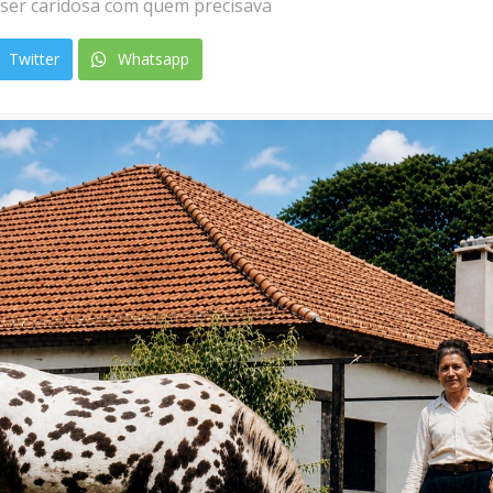
ser caridosa com quem precisava
Twitter
Whatsapp