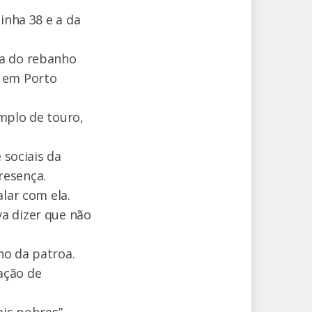
inha 38 e a da
ca do rebanho
s em Porto
mplo de touro,
 sociais da
resença.
lar com ela.
a dizer que não
no da patroa.
ação de