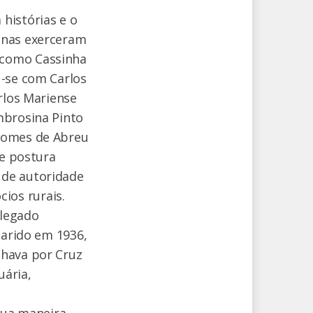
histórias e o
inas exerceram
 como Cassinha
u-se com Carlos
rlos Mariense
mbrosina Pinto
 Gomes de Abreu
 e postura
 de autoridade
ios rurais.
 legado
marido em 1936,
lhava por Cruz
uária,