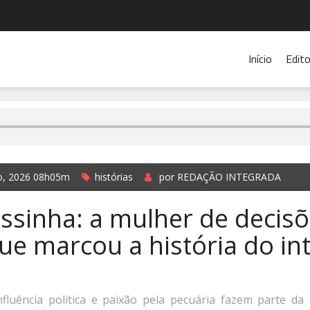
Início
Edito
o, 2026 08h05m
histórias
por REDAÇÃO INTEGRADA
ssinha: a mulher de decis
ue marcou a história do int
influência política e paixão pela pecuária fazem parte da