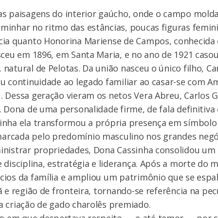
s paisagens do interior gaúcho, onde o campo molda 
minhar no ritmo das estâncias, poucas figuras femin
cia quanto Honorina Mariense de Campos, conhecida
sceu em 1896, em Santa Maria, e no ano de 1921 caso
natural de Pelotas. Da união nasceu o único filho, Ca
u continuidade ao legado familiar ao casar-se com A
. Dessa geração vieram os netos Vera Abreu, Carlos
. Dona de uma personalidade firme, de fala definitiva
inha ela transformou a própria presença em símbolo
rcada pelo predomínio masculino nos grandes negóc
inistrar propriedades, Dona Cassinha consolidou um
 disciplina, estratégia e liderança. Após a morte do 
cios da família e ampliou um patrimônio que se espa
ã e região de fronteira, tornando-se referência na pec
a criação de gado charolês premiado.