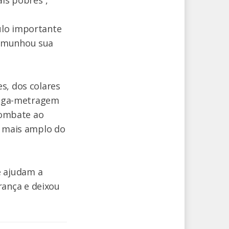
ais pobres”,
ulo importante
temunhou sua
s, dos colares
longa-metragem
 combate ao
l mais amplo do
e ajudam a
ança e deixou