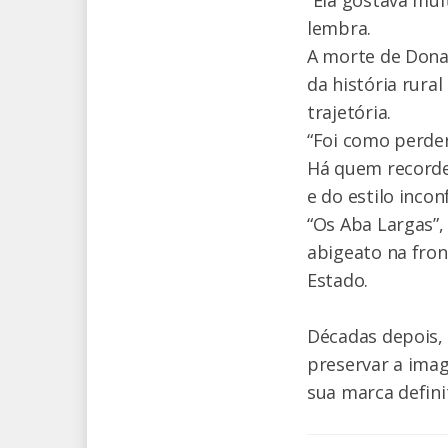
“Ela gostava mui
lembra.
A morte de Dona
da história rur
trajetória.
“Foi como perde
Há quem recorde 
e do estilo inco
“Os Aba Largas”,
abigeato na fron
Estado.
Décadas depois,
preservar a ima
sua marca definit