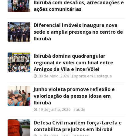
Ibirubá com desafios, arrecadações e
ações comunitárias
Diferencial Imóveis inaugura nova
sede e amplia presença no centro de
Ibirubá
Ibirubá domina quadrangular
regional de vôlei com final entre
Amigos da Vila e InterVôlei
08 de Maio, 2026
Esporte em Destaque
Junho violeta promove reflexão e
valorização da pessoa idosa em
Ibirubá
19 de Junho, 2026
saúde
Defesa Civil mantém força-tarefa e
contabiliza prejuízos em Ibirubá
31 de Julho, 2026
Temporal