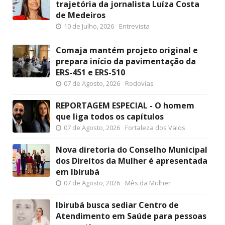
trajetória da jornalista Luíza Costa
de Medeiros
10 de Julho, 2026
Entrevista
Comaja mantém projeto original e
prepara início da pavimentação da
ERS-451 e ERS-510
07 de Agosto, 2026
Rodovias
REPORTAGEM ESPECIAL - O homem
que liga todos os capítulos
07 de Agosto, 2026
Fortaleza dos Valos
Nova diretoria do Conselho Municipal
dos Direitos da Mulher é apresentada
em Ibirubá
07 de Agosto, 2026
Mês da Mulher
Ibirubá busca sediar Centro de
Atendimento em Saúde para pessoas