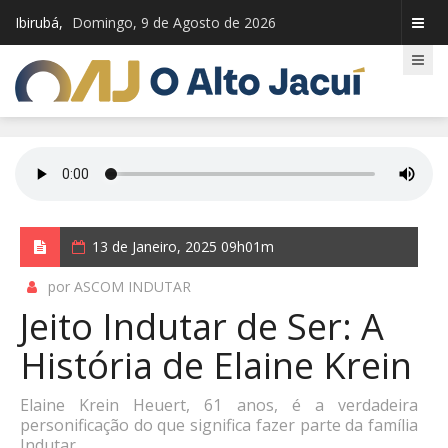
Ibirubá,
Domingo, 9 de Agosto de 2026
13 de Janeiro, 2025 09h01m
por ASCOM INDUTAR
Jeito Indutar de Ser: A
História de Elaine Krein
Elaine Krein Heuert, 61 anos, é a verdadeira
personificação do que significa fazer parte da família
Indutar.