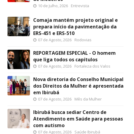
10 de Julho, 2026
Entrevista
Comaja mantém projeto original e
prepara início da pavimentação da
ERS-451 e ERS-510
07 de Agosto, 2026
Rodovias
REPORTAGEM ESPECIAL - O homem
que liga todos os capítulos
07 de Agosto, 2026
Fortaleza dos Valos
Nova diretoria do Conselho Municipal
dos Direitos da Mulher é apresentada
em Ibirubá
07 de Agosto, 2026
Mês da Mulher
Ibirubá busca sediar Centro de
Atendimento em Saúde para pessoas
com autismo
07 de Agosto, 2026
Saúde Ibirubá