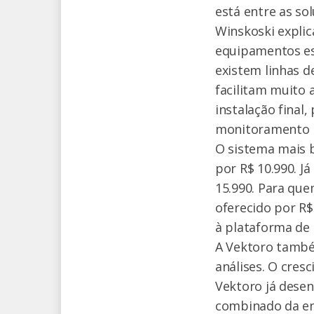
está entre as so
Winskoski explic
equipamentos es
existem linhas d
facilitam muito a
instalação final
monitoramento 
O sistema mais b
por R$ 10.990. 
15.990. Para que
oferecido por R$
à plataforma de
A Vektoro também
análises. O cres
Vektoro já desen
combinado da ene