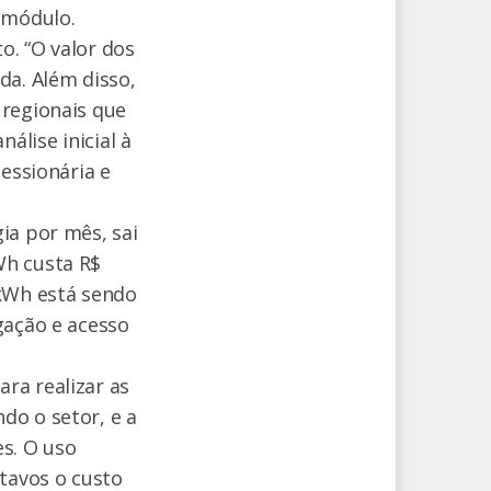
 módulo.
o. “O valor dos
a. Além disso,
 regionais que
álise inicial à
essionária e
ia por mês, sai
Wh custa R$
 kWh está sendo
gação e acesso
ra realizar as
do o setor, e a
es. O uso
ntavos o custo