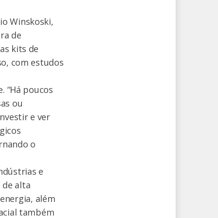
io Winskoski,
ra de
as kits de
aso, com estudos
e. “Há poucos
sas ou
nvestir e ver
gicos
ornando o
ndústrias e
de alta
energia, além
facial também