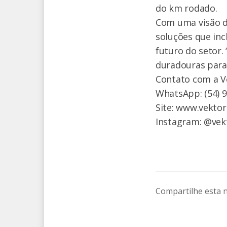
do km rodado.
Com uma visão d
soluções que in
futuro do setor.
duradouras para 
Contato com a V
WhatsApp: (54) 
Site: www.vekto
Instagram: @vekt
Compartilhe esta n