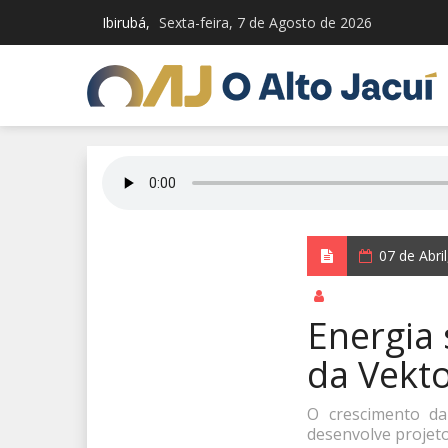
Ibirubá,
Sexta-feira, 7 de Agosto de 2026
07 de Abri
por Redação Integ
Energia
da Vekt
O crescimento da
desenvolve projeto