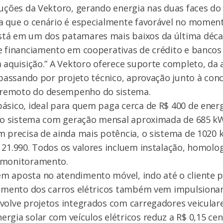
luções da Vektoro, gerando energia nas duas faces do
a que o cenário é especialmente favorável no moment
tá em um dos patamares mais baixos da última décad
e financiamento em cooperativas de crédito e bancos
 aquisição.” A Vektoro oferece suporte completo, da an
, passando por projeto técnico, aprovação junto à conc
remoto do desempenho do sistema.
ásico, ideal para quem paga cerca de R$ 400 de energ
Já o sistema com geração mensal aproximada de 685 k
m precisa de ainda mais potência, o sistema de 1020
 21.990. Todos os valores incluem instalação, homolo
 monitoramento.
 aposta no atendimento móvel, indo até o cliente pa
cimento dos carros elétricos também vem impulsionan
volve projetos integrados com carregadores veicular
rgia solar com veículos elétricos reduz a R$ 0,15 ce