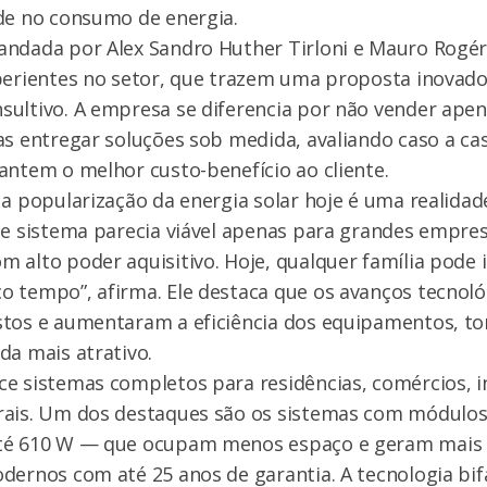
de no consumo de energia.
andada por Alex Sandro Huther Tirloni e Mauro Rogér
perientes no setor, que trazem uma proposta inovado
ultivo. A empresa se diferencia por não vender apen
as entregar soluções sob medida, avaliando caso a c
antem o melhor custo-benefício ao cliente.
 a popularização da energia solar hoje é uma realidad
de sistema parecia viável apenas para grandes empre
 alto poder aquisitivo. Hoje, qualquer família pode i
 tempo”, afirma. Ele destaca que os avanços tecnoló
stos e aumentaram a eficiência dos equipamentos, t
da mais atrativo.
e sistemas completos para residências, comércios, i
rais. Um dos destaques são os sistemas com módulos 
té 610 W — que ocupam menos espaço e geram mais 
dernos com até 25 anos de garantia. A tecnologia bi