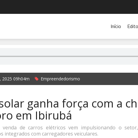
Início
Edito
l, 2025 09h04m
Empreendedorismo
rada Rádio Cidade de Ibirubá e Jornal O Alto Jacuí
 solar ganha força com a c
oro em Ibirubá
 venda de carros elétricos vem impulsionando o setor
s integrados com carregadores veiculares.