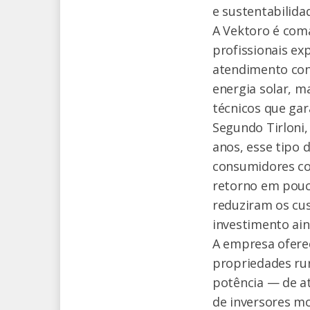
e sustentabilida
A Vektoro é com
profissionais ex
atendimento cons
energia solar, m
técnicos que gar
Segundo Tirloni,
anos, esse tipo 
consumidores com
retorno em pouco
reduziram os cu
investimento ain
A empresa oferec
propriedades ru
potência — de a
de inversores mo