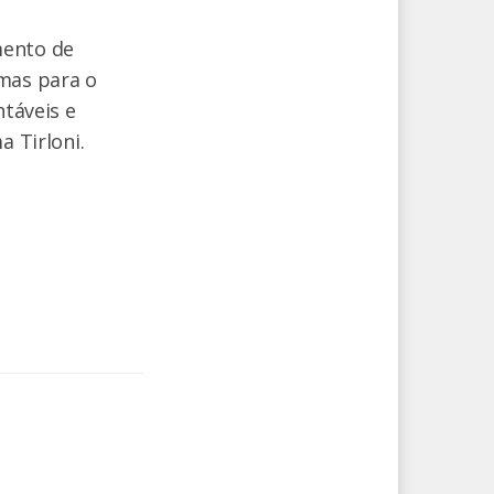
mento de
mas para o
ntáveis e
a Tirloni.