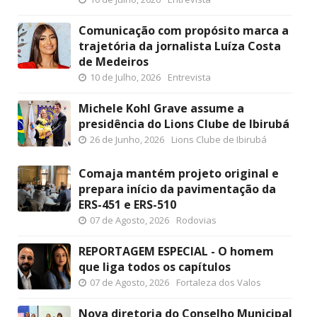
Comunicação com propósito marca a
trajetória da jornalista Luíza Costa
de Medeiros
10 de Julho, 2026
Entrevista
Michele Kohl Grave assume a
presidência do Lions Clube de Ibirubá
26 de Junho, 2026
Lions Clube de Ibirubá
Comaja mantém projeto original e
prepara início da pavimentação da
ERS-451 e ERS-510
07 de Agosto, 2026
Rodovias
REPORTAGEM ESPECIAL - O homem
que liga todos os capítulos
07 de Agosto, 2026
Fortaleza dos Valos
Nova diretoria do Conselho Municipal