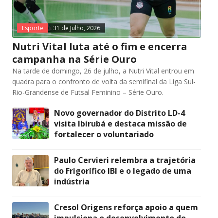
Esporte
31 de Julho, 2026
Nutri Vital luta até o fim e encerra
campanha na Série Ouro
Na tarde de domingo, 26 de julho, a Nutri Vital entrou em
quadra para o confronto de volta da semifinal da Liga Sul-
Rio-Grandense de Futsal Feminino – Série Ouro.
Novo governador do Distrito LD-4
visita Ibirubá e destaca missão de
fortalecer o voluntariado
Paulo Cervieri relembra a trajetória
do Frigorífico IBI e o legado de uma
indústria
Cresol Origens reforça apoio a quem