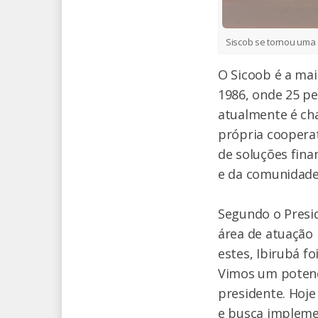
Siscob se tornou uma 
O Sicoob é a mai
1986, onde 25 pe
atualmente é cha
própria cooperat
de soluções fina
e da comunidad
Segundo o Presi
área de atuação 
estes, Ibirubá f
Vimos um potenci
presidente. Hoje
e busca impleme