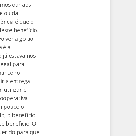
amos dar aos
e ou da
ência é que o
este benefício.
olver algo ao
 é a
 já estava nos
egal para
nanceiro
ir a entrega
 utilizar o
ooperativa
um pouco o
o, o benefício
e benefício. O
uerido para que