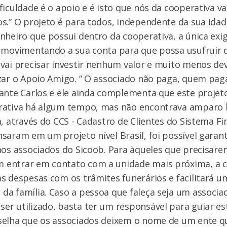
ficuldade é o apoio e é isto que nós da cooperativa v
s.” O projeto é para todos, independente da sua idad
nheiro que possui dentro da cooperativa, a única exig
 movimentando a sua conta para que possa usufruir d
vai precisar investir nenhum valor e muito menos dev
zar o Apoio Amigo. “ O associado não paga, quem paga
ante Carlos e ele ainda complementa que este projeto
rativa há algum tempo, mas não encontrava amparo l
a, através do CCS - Cadastro de Clientes do Sistema Fi
saram em um projeto nível Brasil, foi possível garant
aos associados do Sicoob. Para àqueles que precisarem
entrar em contato com a unidade mais próxima, a c
s despesas com os trâmites funerários e facilitará 
a família. Caso a pessoa que faleça seja um associad
r utilizado, basta ter um responsável para guiar est
selha que os associados deixem o nome de um ente q