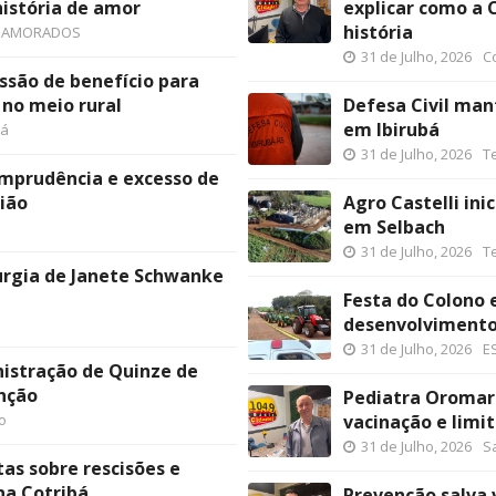
história de amor
explicar como a 
história
 NAMORADOS
31 de Julho, 2026
C
ssão de benefício para
 no meio rural
Defesa Civil man
em Ibirubá
bá
31 de Julho, 2026
T
 imprudência e excesso de
ião
Agro Castelli in
em Selbach
31 de Julho, 2026
T
urgia de Janete Schwanke
Festa do Colono 
desenvolvimento
31 de Julho, 2026
E
inistração de Quinze de
nção
Pediatra Oromar
o
vacinação e limit
31 de Julho, 2026
S
as sobre rescisões e
na Cotribá
Prevenção salva v