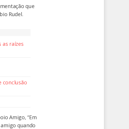
vimentação que
abio Rudel.
 as raízes
e conclusão
poio Amigo, “Em
e amigo quando