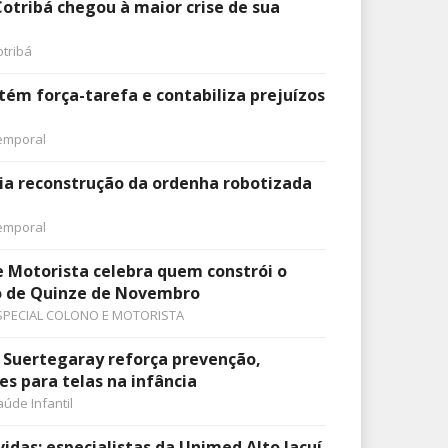
Cotribá chegou à maior crise de sua
otribá
tém força-tarefa e contabiliza prejuízos
emporal
icia reconstrução da ordenha robotizada
emporal
e Motorista celebra quem constrói o
 de Quinze de Novembro
SPECIAL COLONO E MOTORISTA
 Suertegaray reforça prevenção,
es para telas na infância
aúde Infantil
idas: especialistas da Unimed Alto Jacuí