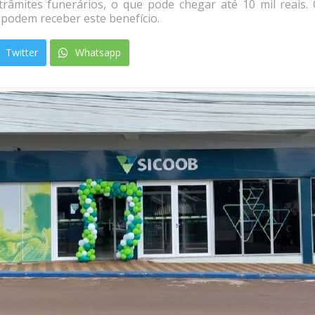
 trâmites funerários, o que pode chegar até 10 mil reais.
á podem receber este benefício.
Twitter
Whatsapp