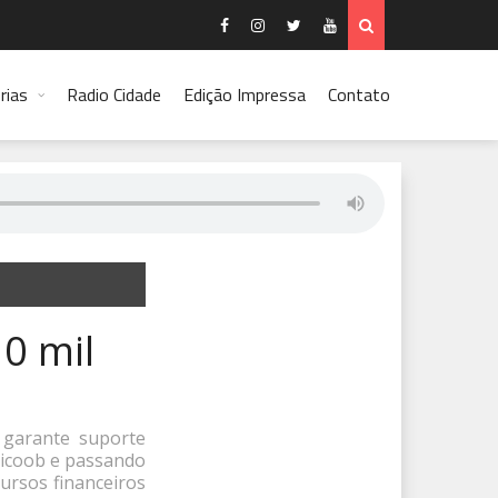
rias
Radio Cidade
Edição Impressa
Contato
10 mil
 garante suporte
Sicoob e passando
ursos financeiros