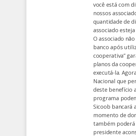
você está com di
nossos associado
quantidade de di
associado esteja
O associado não 
banco após utili
cooperativa” gar
planos da coope
executá-la. Agor
Nacional que pen
deste benefício 
programa podem 
Sicoob bancará a
momento de dor d
também poderá se
presidente acon