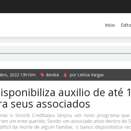
Início
Edito
ubro, 2022 13h10m
ibirubá
por Letícia Vargas
isponibiliza auxilio de até 
ra seus associados
nas o Sicoob Creditaipu lançou um novo programa que
ram um ente querido. Sendo um associado ativo dentro do 
ícil da morte de algum familiar, o banco disponibiliza rec