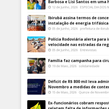
Barbosa e Lisi Santos em uma 
12 de Junho, 2026
ESPECIAL DIA DOS
Ibirubá assina termos de conce
instalação de energia trifásica
05 de Junho, 2026
prefeitura de ibiru
Polícia Rodoviária alerta para
velocidade nas estradas da reg
05 de Junho, 2026
Entrevistas
Família faz campanha para cir
19 de Maio, 2026
solidariedade
Déficit de R$ 800 mil leva adm
Novembro a medidas de conte
15 de Maio, 2026
Quinze de Novembr
Ex-funcionários cobram respost
relatam falta de informações 