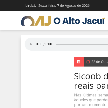
Ibirubá,
Sexta-feira, 7 de Agosto de 2026
22 de Out
Sicoob d
reais pa
Nas últimas sema
àqueles que perde
por um momento dif