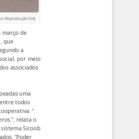
os:
Reprodução/OAJ
em março de
, que
segundo a
social, por meio
 dos associados
mapeadas uma
Dentre todos
cooperativa. “
os.”, relata o
o sistema Sicoob
ados. “Poder