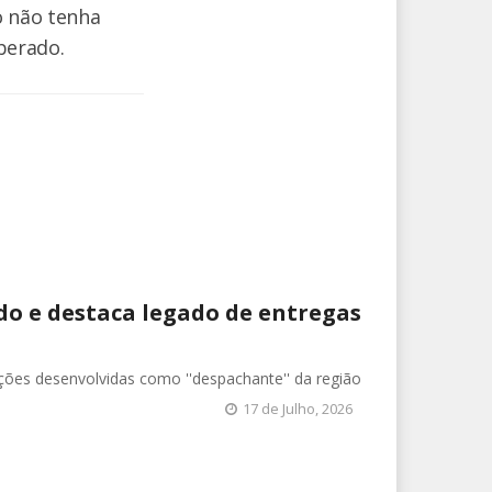
o não tenha
iberado.
do e destaca legado de entregas
ções desenvolvidas como ''despachante'' da região
17 de Julho, 2026