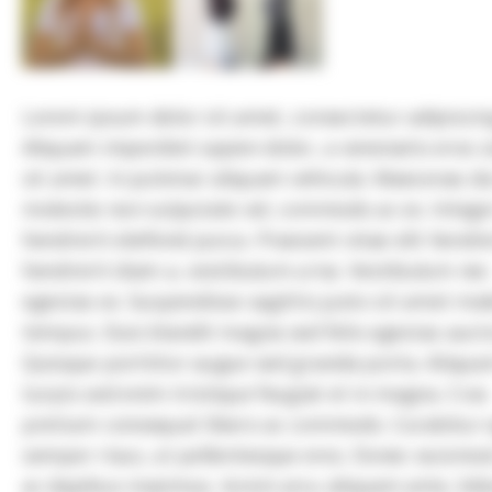
Lorem ipsum dolor sit amet, consectetur adipiscing
Aliquam imperdiet sapien dolor, a venenatis eros 
sit amet. In pulvinar aliquam vehicula. Maecenas du
molestie non vulputate vel, commodo ac ex. Intege
hendrerit eleifend purus. Praesent vitae elit hendre
hendrerit diam a, vestibulum urna. Vestibulum nec
egestas ex. Suspendisse sagittis justo sit amet ma
tempus. Duis blandit magna sed felis egestas aucto
Quisque porttitor augue sed gravida porta. Aliqua
turpis sed enim tristique feugiat et in magna. Cras
pretium consequat libero ac commodo. Curabitur 
semper risus, ut pellentesque eros. Donec euismod
ac dapibus maximus, lorem arcu aliquam ante, b