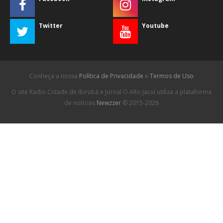
Twitter
Youtube
Conheça a nossa
Política de Privacidade
e
Termos de Uso
O site Radio Cidade de Ibirubá e Jornal O Alto Jacuí utiliza a plataforma
de notícias
Newzzer
© 2015-2026