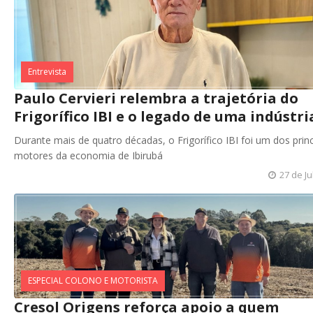
Entrevista
Paulo Cervieri relembra a trajetória do
Frigorífico IBI e o legado de uma indústri
Durante mais de quatro décadas, o Frigorífico IBI foi um dos princ
motores da economia de Ibirubá
27 de Ju
ESPECIAL COLONO E MOTORISTA
Cresol Origens reforça apoio a quem