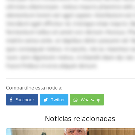
ultricies ullamcorper, metus mauris pharetra velit
elementum lorem est eget sapien. Vestibulum est 
tincidunt eget efficitur id, tristique vitae mauris. 
fermentum tellus sit amet orci dictum rhoncus. Ph
mattis varius ante, ut dapibus dolor posuere vel.
quis consequat metus. In iaculis, nisi ac maximus su
nunc sem dignissim metus, in blandit diam dui nec
Fusce finibus in eros aliquet dictum.
Compartilhe esta notícia:
Facebook
Twitter
Whatsapp
Notícias relacionadas