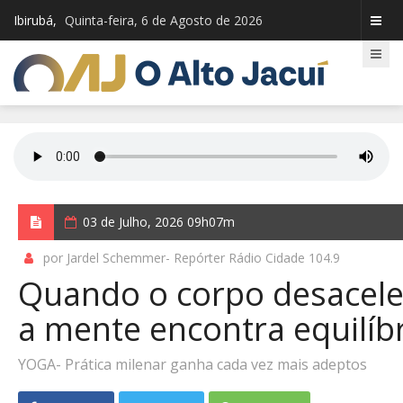
Ibirubá,
Quinta-feira, 6 de Agosto de 2026
03 de Julho, 2026 09h07m
por Jardel Schemmer- Repórter Rádio Cidade 104.9
Quando o corpo desacele
a mente encontra equilíb
YOGA- Prática milenar ganha cada vez mais adeptos