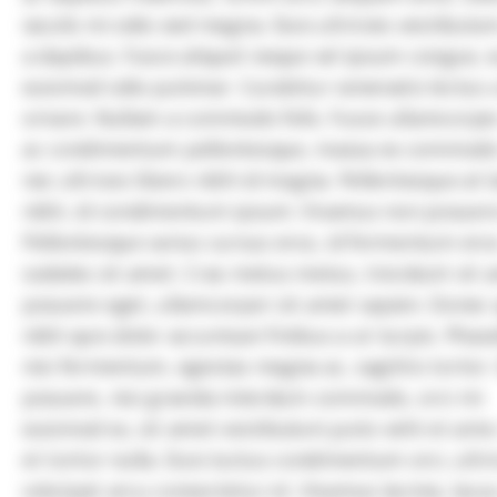
iaculis mi odio sed magna. Duis ultricies vestibulu
a dapibus. Fusce aliquet neque vel ipsum congue, 
euismod odio pulvinar. Curabitur venenatis lectus 
ornare. Nullam a commodo felis. Fusce ullamcorper
ac condimentum pellentesque, massa ex commodo 
nec ultrices libero nibh id magna. Pellentesque at 
nibh, id condimentum ipsum. Vivamus non posuere
Pellentesque varius cursus eros, id fermentum ero
sodales sit amet. Cras metus metus, tincidunt sit 
posuere eget, ullamcorper sit amet sapien. Donec 
nibh quis dolor accumsan finibus a ut turpis. Phase
nisi fermentum, egestas magna ac, sagittis tortor
posuere, nisi gravida interdum commodo, orci mi
euismod ex, sit amet vestibulum justo velit et ante
et tortor nulla. Duis luctus condimentum orci, ultri
volutpat arcu consectetur et. Vivamus lacinia, lacu