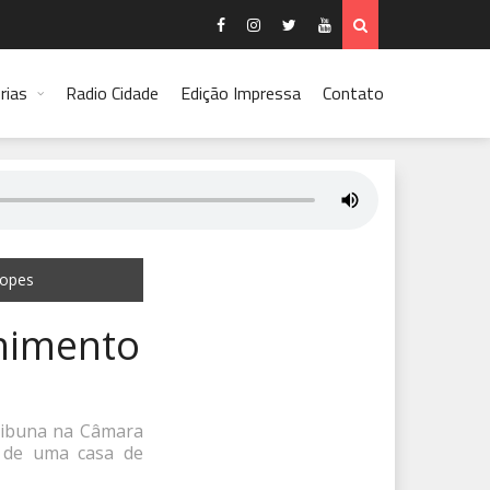
rias
Radio Cidade
Edição Impressa
Contato
Lopes
himento
tribuna na Câmara
o de uma casa de