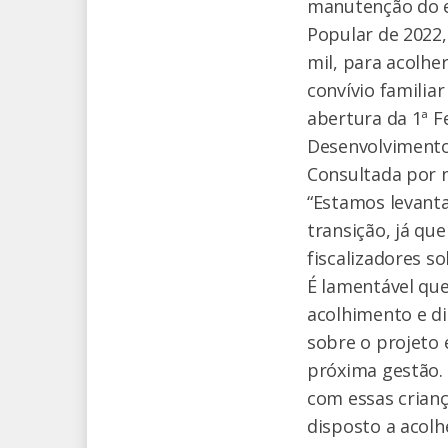
manutenção do e
Popular de 2022,
mil, para acolhe
convívio familia
abertura da 1ª F
Desenvolvimento 
Consultada por n
“Estamos levant
transição, já qu
fiscalizadores s
É lamentável que
acolhimento e di
sobre o projeto 
próxima gestão.
com essas crianç
disposto a acolh