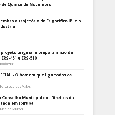
 de Quinze de Novembro
lembra a trajetória do Frigorífico IBI e o
dústria
ojeto original e prepara início da
ERS-451 e ERS-510
Rodovias
CIAL - O homem que liga todos os
Fortaleza dos Valos
o Conselho Municipal dos Direitos da
ntada em Ibirubá
Mês da Mulher