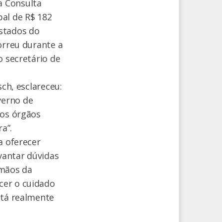
a Consulta
pal de R$ 182
astados do
orreu durante a
o secretário de
.
sch, esclareceu:
verno de
dos órgãos
ra”.
a oferecer
evantar dúvidas
 mãos da
cer o cuidado
stá realmente