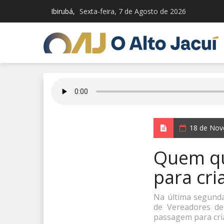
Ibirubá,
Sexta-feira, 7 de Agosto de 2026
18 de Nov
Quem qu
para cri
Na última segunda-
de Vereadores de
passagem para cria