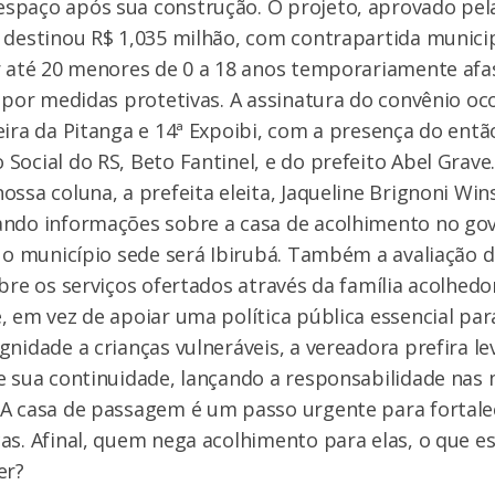
spaço após sua construção. O projeto, aprovado pel
 destinou R$ 1,035 milhão, com contrapartida munici
r até 20 menores de 0 a 18 anos temporariamente af
r por medidas protetivas. A assinatura do convênio oc
eira da Pitanga e 14ª Expoibi, com a presença do entã
Social do RS, Beto Fantinel, e do prefeito Abel Grave
ossa coluna, a prefeita eleita, Jaqueline Brignoni Win
ando informações sobre a casa de acolhimento no go
e o município sede será Ibirubá. Também a avaliação 
obre os serviços ofertados através da família acolhedo
, em vez de apoiar uma política pública essencial par
gnidade a crianças vulneráveis, a vereadora prefira l
e sua continuidade, lançando a responsabilidade nas
 A casa de passagem é um passo urgente para fortale
as. Afinal, quem nega acolhimento para elas, o que e
er?