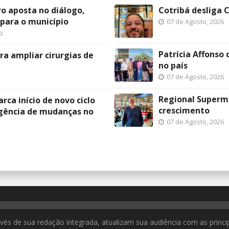
 aposta no diálogo,
Cotribá desliga C
 para o município
07 de Agosto, 2026
o
Patrícia Affonso 
ra ampliar cirurgias de
no país
07 de Agosto, 2026
Regional Superme
rca início de novo ciclo
crescimento
rgência de mudanças no
07 de Agosto, 2026
ravés de sua redação integrada, atualizam sua audiência com as princi