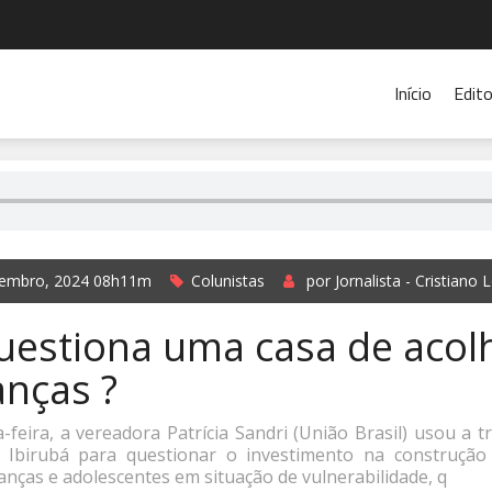
Início
Edito
embro, 2024 08h11m
Colunistas
por Jornalista - Cristiano 
estiona uma casa de acol
anças ?
feira, a vereadora Patrícia Sandri (União Brasil) usou a 
 Ibirubá para questionar o investimento na construçã
nças e adolescentes em situação de vulnerabilidade, q