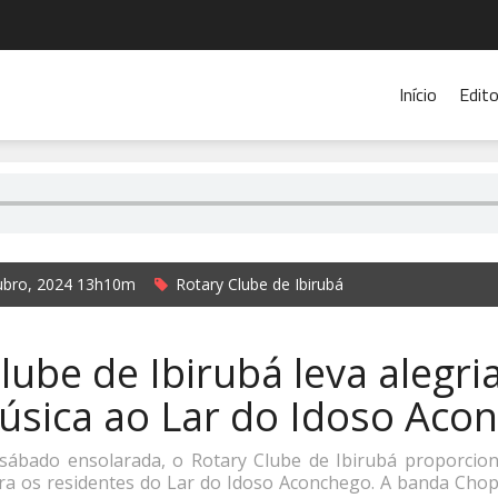
Início
Edito
ubro, 2024 13h10m
Rotary Clube de Ibirubá
rada Rádio Cidade de Ibirubá e Jornal O Alto Jacuí
lube de Ibirubá leva alegri
úsica ao Lar do Idoso Aco
sábado ensolarada, o Rotary Clube de Ibirubá proporcio
ra os residentes do Lar do Idoso Aconchego. A banda Chop