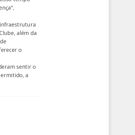
ença",
infraestrutura
Clube, além da
 de
ferecer o
deram sentir o
ermitido, a