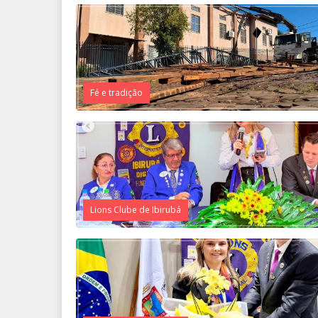
Fé e tradição
Lions Clube de Ibirubá