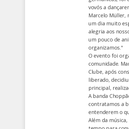
vovós a dançarem
Marcelo Müller,
um dia muito esp
alegria aos nos
um pouco de ani
organizamos."
O evento foi org
comunidade. Mar
Clube, após cons
liberado, decidi
principal, realiz
A banda Choppão
contratamos a ba
entenderem o quã
Além da música, 
tempo para conv