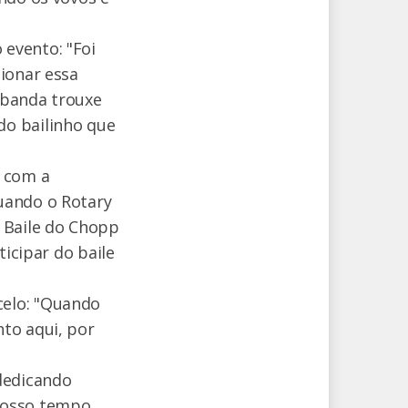
evento: "Foi
ionar essa
 banda trouxe
do bailinho que
e com a
uando o Rotary
 Baile do Chopp
ticipar do baile
celo: "Quando
to aqui, por
dedicando
nosso tempo