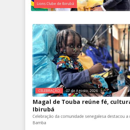
Lions Clube de Ibirubá
CELEBRAÇÃO
07 de Agosto, 2026
Magal de Touba reúne fé, cultur
Ibirubá
Celebração da comunidade senegalesa destacou 
Bamba