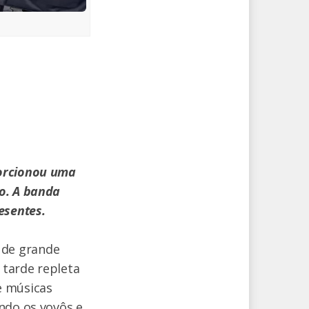
porcionou uma
o. A banda
esentes.
 de grande
 tarde repleta
e músicas
ndo os vovôs e