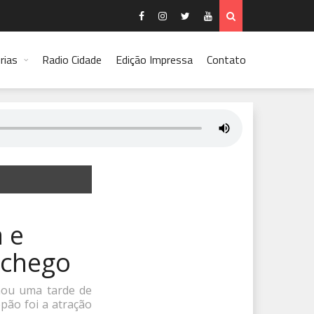
rias
Radio Cidade
Edição Impressa
Contato
a e
nchego
nou uma tarde de
pão foi a atração