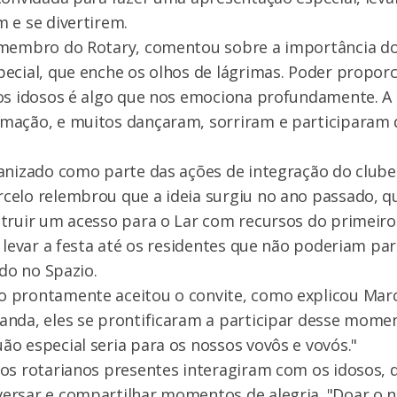
 e se divertirem.
 membro do Rotary, comentou sobre a importância do 
ecial, que enche os olhos de lágrimas. Poder proporc
sos idosos é algo que nos emociona profundamente. A
mação, e muitos dançaram, sorriram e participaram 
anizado como parte das ações de integração do club
celo relembrou que a ideia surgiu no ano passado, q
truir um acesso para o Lar com recursos do primeiro
u levar a festa até os residentes que não poderiam par
ado no Spazio.
 prontamente aceitou o convite, como explicou Mar
nda, eles se prontificaram a participar desse momen
o especial seria para os nossos vovôs e vovós."
os rotarianos presentes interagiram com os idosos, 
ersar e compartilhar momentos de alegria. "Doar o 