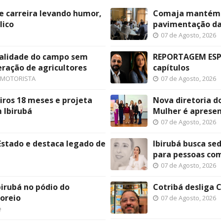
e carreira levando humor,
Comaja mantém pr
lico
pavimentação da 
07 de Agosto, 2026
ealidade do campo sem
REPORTAGEM ESPE
eração de agricultores
capítulos
 MOTORISTA
07 de Agosto, 2026
iros 18 meses e projeta
Nova diretoria d
 Ibirubá
Mulher é aprese
07 de Agosto, 2026
Estado e destaca legado de
Ibirubá busca s
para pessoas co
07 de Agosto, 2026
birubá no pódio do
Cotribá desliga C
oreio
07 de Agosto, 2026
e