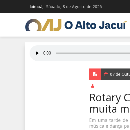
Ibirubá,
Sábado, 8 de Agosto de 2026
07 de Out
por Redação Integ
Rotary C
muita m
Em uma tarde de 
música e dança pa