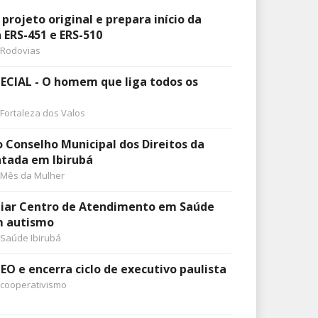
ojeto original e prepara início da
ERS-451 e ERS-510
Rodovias
CIAL - O homem que liga todos os
Fortaleza dos Valos
o Conselho Municipal dos Direitos da
ntada em Ibirubá
Mês da Mulher
ediar Centro de Atendimento em Saúde
m autismo
Saúde Ibirubá
EO e encerra ciclo de executivo paulista
cooperativismo