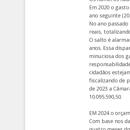
Em 2020 o gasto 
ano seguinte (20
No ano passado o
reais, totalizand
O salto é alarma
anos. Essa dispa
minuciosa dos ga
responsabilidade
cidadãos estejam
fiscalizando de 
de 2023 a Câmara
10.095.590,50.
EM 2024 o orçam
Com base nos da
quatro meses do