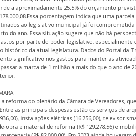
onde a aproximadamente 25,5% do orçamento previst
.178.000,08.Essa porcentagem indica que uma parcela
tinados ao legislativo municipal já foi comprometid
rto do ano. Essa situação sugere que não há perspect
astos por parte do poder legislativo, especialmente
histórico da atual legislatura. Dados do Portal da T
to significativo nos gastos para manter as atividade
passar a marca de 1 milhão a mais do que o ano de 2
terior.
ÂMARA
 a reforma do plenário da Câmara de Vereadores, qu
 Entre as principais despesas estão os serviços de arq
36,00), instalações elétricas (16.256,00), televisor sma
de-obra e material de reforma (R$ 129.278,56) e mobili
marcenaria (R$ 82.000,00). Em 2023 ainda houveram 