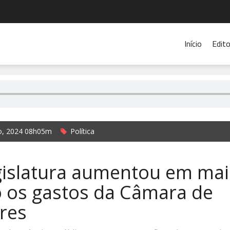
Início
Edito
o, 2024 08h05m
Política
rada Rádio Cidade de Ibirubá e Jornal O Alto Jacuí
egislatura aumentou em mai
o os gastos da Câmara de
res