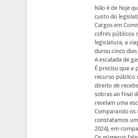
Não é de hoje q
custo do legisla
Cargos em Comis
cofres públicos 
legislatura, a v
durou cinco dias
A escalada de g
É preciso que a
recurso público 
direito de rece
sobras ao final 
revelam uma esca
Comparando os r
constatamos um a
2024), em compa
Os números fala