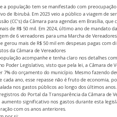
ue a população tem se manifestado com preocupação
tivo de Ibirubá. Em 2023 veio a público a viagem de se
são (CC's) da Câmara para agendas em Brasília, que 
mais de R$ 50 mil. Em 2024, último ano de mandato da
iagem de 6 vereadores para uma Marcha de Vereadores
 e gerou mais de R$ 50 mil em despesas pagas com di
astos da Câmara de Vereadores
 população acompanhe e tenha claro nos detalhes com
no Poder Legislativo, visto que pela lei, a Câmara de
ber 7% do orçamento do município. Mesmo fazendo de
de cada ano, esse repasse não é fruto de economia, 
lada nos gastos públicos ao longo dos últimos anos.
egistros do Portal da Transparência da Câmara de V
umento significativo nos gastos durante esta legisl
ração com os anos anteriores.
m por si: