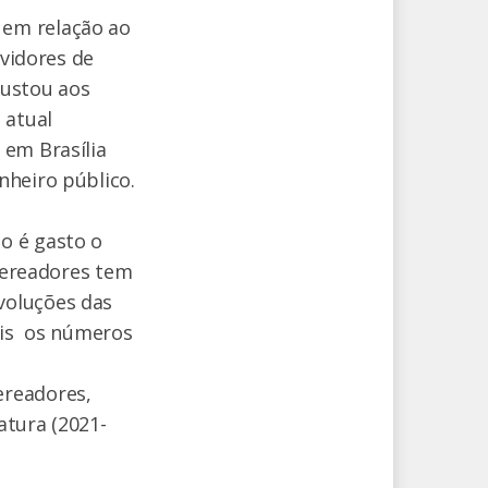
 em relação ao
rvidores de
custou aos
 atual
 em Brasília
nheiro público.
o é gasto o
 Vereadores tem
voluções das
pois os números
ereadores,
atura (2021-