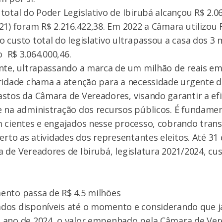
total do Poder Legislativo de Ibirubá alcançou R$ 2.0
21) foram R$ 2.216.422,38. Em 2022 a Câmara utilizou R
 custo total do legislativo ultrapassou a casa dos 3 
o R$ 3.064.000,46.
nte, ultrapassando a marca de um milhão de reais em
ridade chama a atenção para a necessidade urgente 
stos da Câmara de Vereadores, visando garantir a efi
 na administração dos recursos públicos. É fundamen
 cientes e engajados nesse processo, cobrando trans
perto as atividades dos representantes eleitos. Até 3
 de Vereadores de Ibirubá, legislatura 2021/2024, cu
ento passa de R$ 4.5 milhões
dos disponíveis até o momento e considerando que j
 ano de 2024, o valor empenhado pela Câmara de Ver