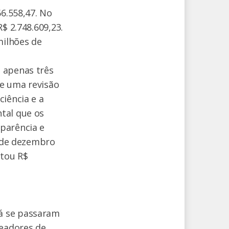
66.558,47. No
$ 2.748.609,23.
milhões de
 apenas três
de uma revisão
ciência e a
tal que os
parência e
1 de dezembro
stou R$
á se passaram
eadores de