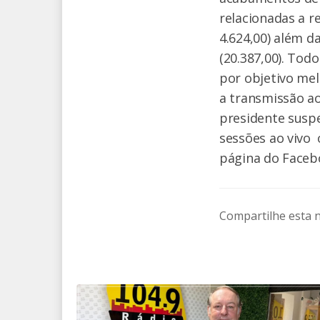
relacionadas a r
4.624,00) além d
(20.387,00). Tod
por objetivo me
a transmissão ao
presidente susp
sessões ao vivo 
página do Faceb
Compartilhe esta n