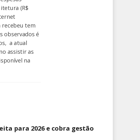
itetura (R$
ternet
a recebeu tem
os observados é
os, a atual
o assistir as
isponível na
eita para 2026 e cobra gestão