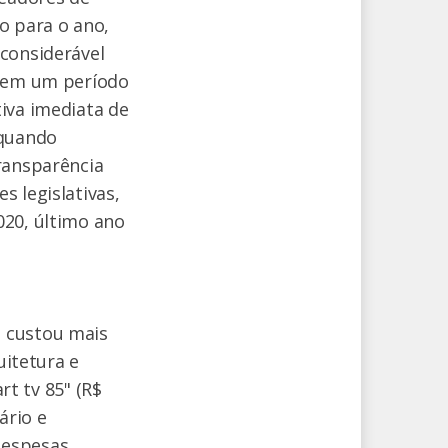
o para o ano,
 considerável
a em um período
iva imediata de
 quando
ransparência
s legislativas,
020, último ano
e custou mais
uitetura e
rt tv 85" (R$
ário e
despesas