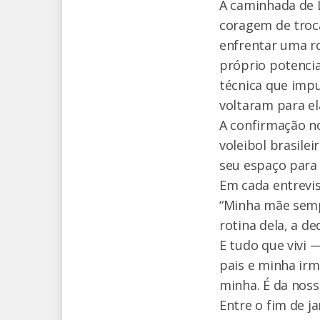
A caminhada de L
coragem de troca
enfrentar uma ro
próprio potencia
técnica que imp
voltaram para el
A confirmação no
voleibol brasile
seu espaço para 
Em cada entrevis
“Minha mãe sempr
rotina dela, a d
E tudo que vivi 
pais e minha ir
minha. É da nossa
Entre o fim de ja