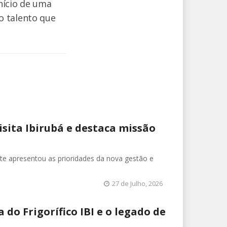
início de uma
o talento que
isita Ibirubá e destaca missão
nte apresentou as prioridades da nova gestão e
27 de Julho, 2026
 do Frigorífico IBI e o legado de