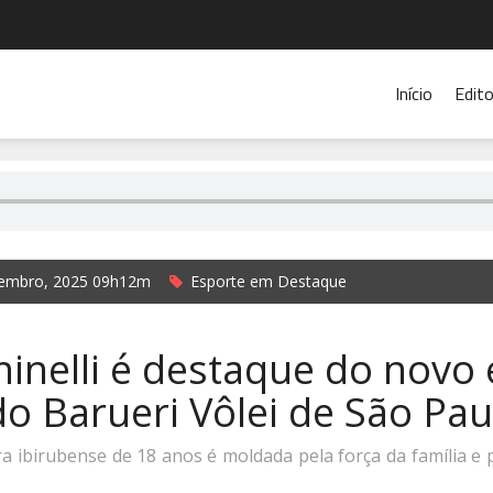
Início
Edito
embro, 2025 09h12m
Esporte em Destaque
mer- Repórter Rádio Cidade 104.9
ninelli é destaque do novo
o Barueri Vôlei de São Pau
ra ibirubense de 18 anos é moldada pela força da família e 