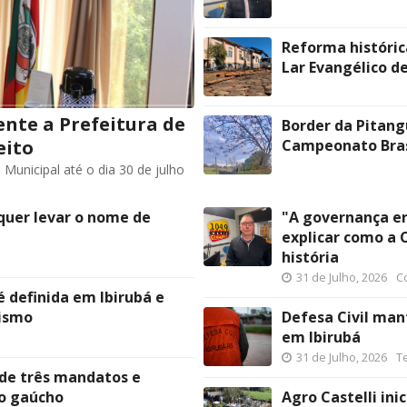
Reforma históric
Lar Evangélico de
nte a Prefeitura de
Border da Pitang
eito
Campeonato Brasi
Municipal até o dia 30 de julho
quer levar o nome de
"A governança er
explicar como a 
história
31 de Julho, 2026
C
é definida em Ibirubá e
lismo
Defesa Civil man
em Ibirubá
31 de Julho, 2026
T
 de três mandatos e
mo gaúcho
Agro Castelli in