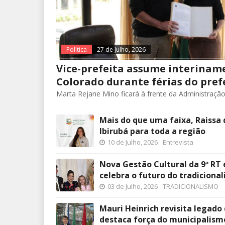
Política
27 de Julho, 2026
Vice-prefeita assume interiname
Colorado durante férias do pref
Marta Rejane Mino ficará à frente da Administração 
Mais do que uma faixa, Raissa 
Ibirubá para toda a região
10 de Julho, 2026
Entrevista
Nova Gestão Cultural da 9ª RT 
celebra o futuro do tradiciona
03 de Julho, 2026
TRADICIONALISMO
Mauri Heinrich revisita legado
destaca força do municipalis