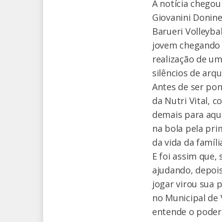
A notícia chego
Giovanini Donine
Barueri Volleyba
jovem chegando a
realização de um
silêncios de arq
Antes de ser pont
da Nutri Vital, 
demais para aque
na bola pela pri
da vida da famíli
E foi assim que,
ajudando, depoi
jogar virou sua p
no Municipal de
entende o poder