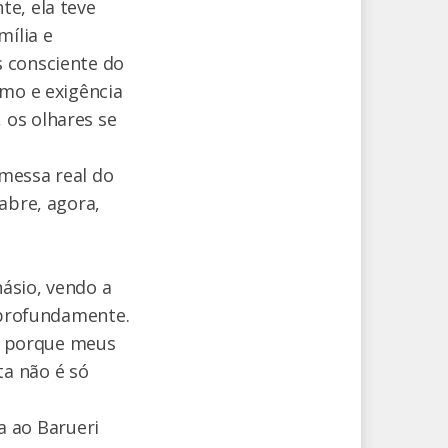
te, ela teve
mília e
s consciente do
tmo e exigência
 os olhares se
messa real do
abre, agora,
ásio, vendo a
a profundamente.
el porque meus
a não é só
ta ao Barueri