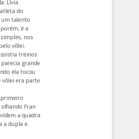
: Lívia
atleta do
s um talento
 porém, é a
 simples, nos
elo vôlei.
ssistia treinos
o parecia grande
ando ela tocou
vôlei era parte
 primeiro
 olhando Fran
dividem a quadra
 a dupla e