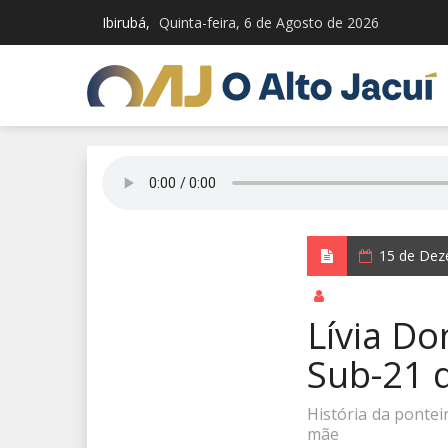
Ibirubá,
Quinta-feira, 6 de Agosto de 2026
15 de Dez
por Jardel Schem
Lívia Do
Sub-21 d
História da pontei
mãe