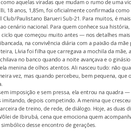
u como aquelas viradas que mudam o rumo de uma vida
lli, 18 anos, 1,85m, foi oficialmente confirmada como 
ll Club/Paulistano Barueri Sub-21. Para muitos, é mai
o cenário nacional. Para quem conhece sua história,
 ciclo que começou muito antes — nos detalhes mais
uibancada, na convivência diária com a paixão da mãe p
eira, Lívia foi filha que carregava a mochila da mãe, a
cochilava no banco quando a noite avançava e o ginási
la menina de olhos atentos. Ali nasceu tudo: não qu
meira vez, mas quando percebeu, bem pequena, que o 
a.
 sem imposição e sem pressa, ela entrou na quadra —
s imitando, depois competindo. A menina que cresceu
arceira de treino, de rede, de diálogo. Hoje, as duas 
 Vôlei de Ibirubá, cena que emociona quem acompanha
 simbólico desse encontro de gerações.