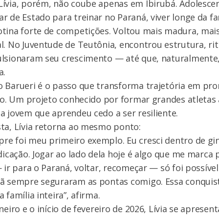
ívia, porém, não coube apenas em Ibirubá. Adolescen
r de Estado para treinar no Paraná, viver longe da fa
tina forte de competições. Voltou mais madura, mai
l. No Juventude de Teutônia, encontrou estrutura, ri
ulsionaram seu crescimento — até que, naturalmente,
a.
 Barueri é o passo que transforma trajetória em pro
iro. Um projeto conhecido por formar grandes atletas 
a jovem que aprendeu cedo a ser resiliente.
ta, Lívia retorna ao mesmo ponto:
e foi meu primeiro exemplo. Eu cresci dentro de gin
edicação. Jogar ao lado dela hoje é algo que me marc
— ir para o Paraná, voltar, recomeçar — só foi possív
mã sempre seguraram as pontas comigo. Essa conquist
 família inteira”, afirma.
neiro e o início de fevereiro de 2026, Lívia se apresen