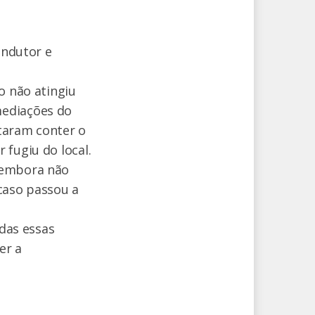
ondutor e
o não atingiu
mediações do
taram conter o
 fugiu do local.
, embora não
caso passou a
odas essas
er a