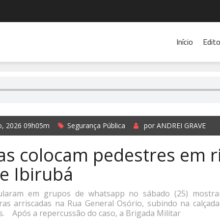
Início
Edito
o, 2026 09h05m
Segurança Pública
por ANDREI GRAVE
s colocam pedestres em r
e Ibirubá
cularam em grupos de whatsapp no sábado (25) mostra
as arriscadas na Rua General Osório, subindo na calçad
s. Após a repercussão do caso, a Brigada Militar