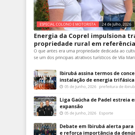
ESPECIAL COLONO E MOTORISTA
24 de Julho, 2026
Energia da Coprel impulsiona t
propriedade rural em referênci
O que antes era uma propriedade dedicada ao culti
se um dos principais atrativos turísticos de Vila Mari
Ibirubá assina termos de conce
instalação de energia trifásica
05 de Junho, 2026
prefeitura de ibiru
Liga Gaúcha de Padel estreia e
expansão
05 de Junho, 2026
Esporte
Debate em Ibirubá alerta para 
e reforça importância da denú