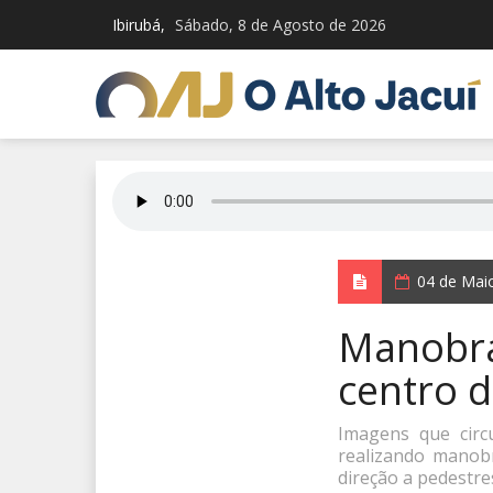
Ibirubá,
Sábado, 8 de Agosto de 2026
04 de Mai
Manobra
centro d
Imagens que cir
realizando manobr
direção a pedestre