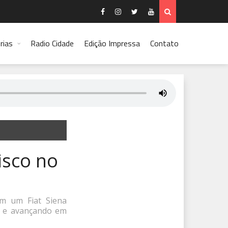
rias
Radio Cidade
Edição Impressa
Contato
isco no
m um Fiat Siena
a e avançando em