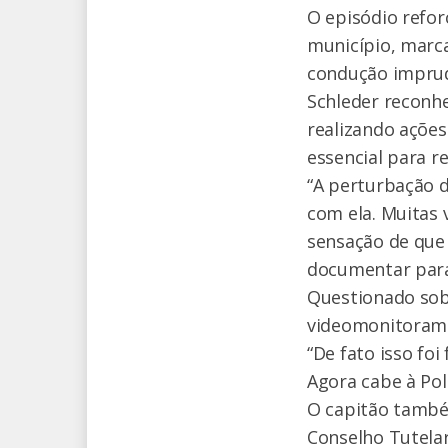
O episódio refor
município, marc
condução imprud
Schleder reconh
realizando ações
essencial para r
“A perturbação 
com ela. Muitas 
sensação de que 
documentar para 
Questionado sob
videomonitorame
“De fato isso foi
Agora cabe à Polí
O capitão també
Conselho Tutelar