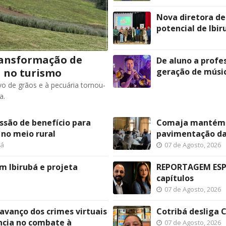
Nova diretora de
potencial de Ib
ransformação de
De aluno a profe
a no turismo
geração de músic
vo de grãos e à pecuária tornou-
a.
ssão de benefício para
Comaja mantém pr
 no meio rural
pavimentação da 
bá
07 de Agosto, 2026
m Ibirubá e projeta
REPORTAGEM ESPE
capítulos
07 de Agosto, 2026
avanço dos crimes virtuais
Cotribá desliga C
ncia no combate à
07 de Agosto, 2026