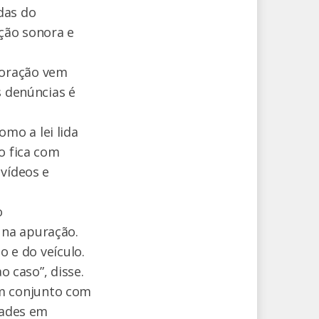
das do
ção sonora e
poração vem
s denúncias é
mo a lei lida
o fica com
 vídeos e
o
 na apuração.
o e do veículo.
o caso”, disse.
m conjunto com
dades em