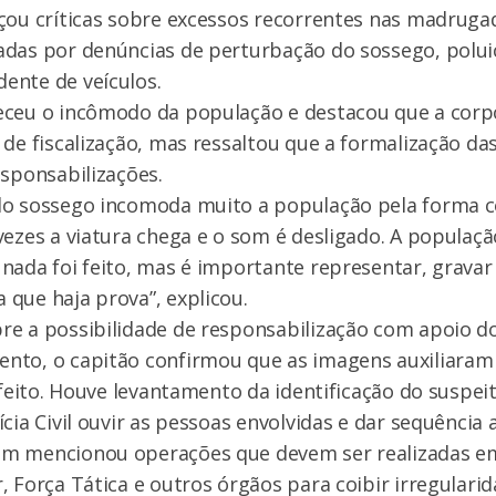
çou críticas sobre excessos recorrentes nas madruga
adas por denúncias de perturbação do sossego, polui
ente de veículos.
eceu o incômodo da população e destacou que a cor
 de fiscalização, mas ressaltou que a formalização da
esponsabilizações.
do sossego incomoda muito a população pela forma co
vezes a viatura chega e o som é desligado. A populaçã
nada foi feito, mas é importante representar, gravar
que haja prova”, explicou.
re a possibilidade de responsabilização com apoio d
nto, o capitão confirmou que as imagens auxiliaram
 feito. Houve levantamento da identificação do suspeit
cia Civil ouvir as pessoas envolvidas e dar sequência a
m mencionou operações que devem ser realizadas e
, Força Tática e outros órgãos para coibir irregulari