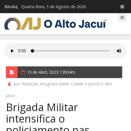
Ibirubá,
Quarta-feira, 5 de Agosto de 2026
15 de Abril, 2023 13h04m
por Redação Integrada Rádio Cidade e Jornal O Alto
Jacuí
Brigada Militar
intensifica o
policiamento nas