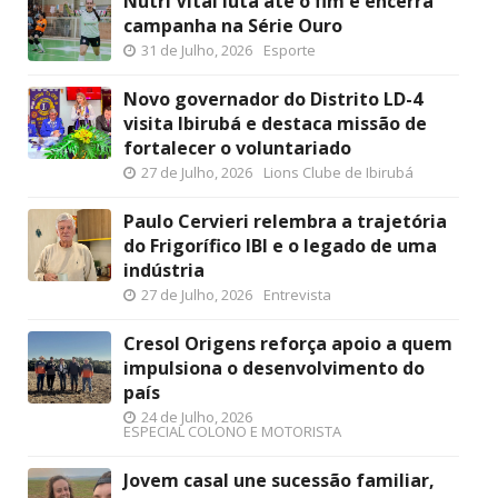
Nutri Vital luta até o fim e encerra
campanha na Série Ouro
31 de Julho, 2026
Esporte
Novo governador do Distrito LD-4
visita Ibirubá e destaca missão de
fortalecer o voluntariado
27 de Julho, 2026
Lions Clube de Ibirubá
Paulo Cervieri relembra a trajetória
do Frigorífico IBI e o legado de uma
indústria
27 de Julho, 2026
Entrevista
Cresol Origens reforça apoio a quem
impulsiona o desenvolvimento do
país
24 de Julho, 2026
ESPECIAL COLONO E MOTORISTA
Jovem casal une sucessão familiar,