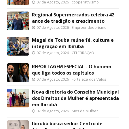
07 de Agosto, 2026
cooperativismo
Regional Supermercados celebra 42
anos de tradição e crescimento
07 de Agosto, 2026
Empreendedorismo
Magal de Touba reúne fé, cultura e
integração em Ibirubá
07 de Agosto, 2026
CELEBRAÇÃO
REPORTAGEM ESPECIAL - O homem
que liga todos os capítulos
07 de Agosto, 2026
Fortaleza dos Valos
Nova diretoria do Conselho Municipal
dos Direitos da Mulher é apresentada
em Ibirubá
07 de Agosto, 2026
Mês da Mulher
Ibirubá busca sediar Centro de