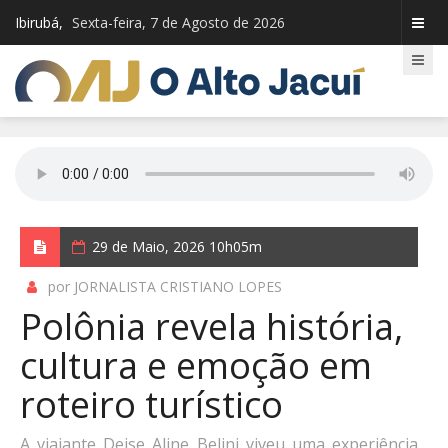
Ibirubá,
Sexta-feira, 7 de Agosto de 2026
29 de Maio, 2026 10h05m
por JORNALISTA CRISTIANO LOPES
Polônia revela história,
cultura e emoção em
roteiro turístico
A viajante Deise Aline Belini viveu uma experiência