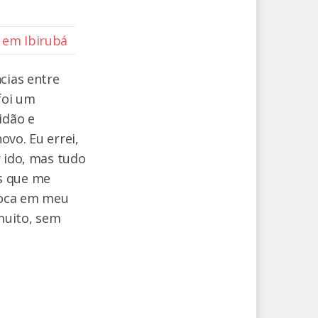
s em Ibirubá
cias entre
foi um
idão e
vo. Eu errei,
r ido, mas tudo
s que me
loca em meu
muito, sem