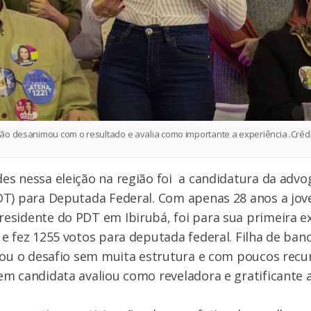
ão desanimou com o resultado e avalia como importante a experiência .
Crédi
s nessa eleição na região foi a candidatura da advo
T) para Deputada Federal. Com apenas 28 anos a jov
sidente do PDT em Ibirubá, foi para sua primeira e
e fez 1255 votos para deputada federal. Filha de ban
tou o desafio sem muita estrutura e com poucos recu
m candidata avaliou como reveladora e gratificante a