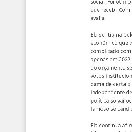
social. Foi ótim
que recebi. Com 
avalia.
Ela sentiu na pel
econômico que 
complicado comp
apenas em 2022, 
do orçamento se
votos institucio
dama de certa c
independente de 
política só vai 
famoso se candid
Ela continua af