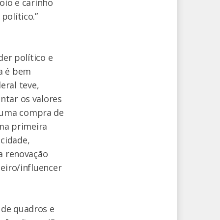
oio e carinho
político.”
er político e
a é bem
ral teve,
ntar os valores
r uma compra de
uma primeira
cidade,
 a renovação
eiro/influencer
 de quadros e