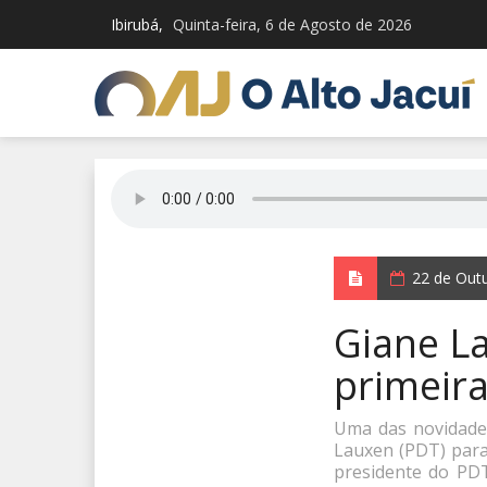
Ibirubá,
Quinta-feira, 6 de Agosto de 2026
22 de Out
Giane L
primeira
Uma das novidades
Lauxen (PDT) para
presidente do PDT