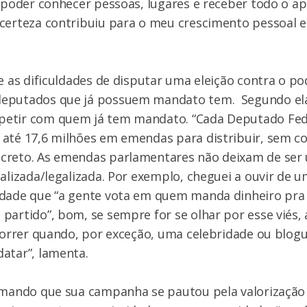
o poder conhecer pessoas, lugares e receber todo o ap
certeza contribuiu para o meu crescimento pessoal e 
e as dificuldades de disputar uma eleição contra o pod
deputados que já possuem mandato tem. Segundo el
etir com quem já tem mandato. “Cada Deputado Fede
até 17,6 milhões em emendas para distribuir, sem co
creto. As emendas parlamentares não deixam de se
nalizada/legalizada. Por exemplo, cheguei a ouvir de 
idade que “a gente vota em quem manda dinheiro pra 
partido”, bom, se sempre for se olhar por esse viés,
ocorrer quando, por exceção, uma celebridade ou blogu
atar”, lamenta.
irmando que sua campanha se pautou pela valorização