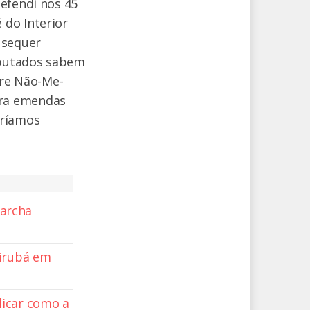
efendi nos 45
 do Interior
 sequer
eputados sabem
tre Não-Me-
tra emendas
eríamos
archa
birubá em
licar como a