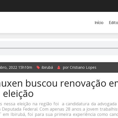
Início
Edito
ubro, 2022 15h10m
ibirubá
por Cristiano Lopes
auxen buscou renovação e
 eleição
 nessa eleição na região foi a candidatura da advogada
 Deputada Federal. Com apenas 28 anos a jovem trabalhi
 em Ibirubá, foi para sua primeira experiência como cand