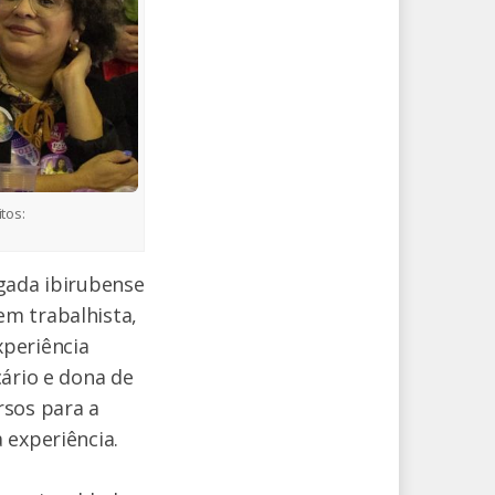
tos:
gada ibirubense
em trabalhista,
xperiência
cário e dona de
rsos para a
 experiência.