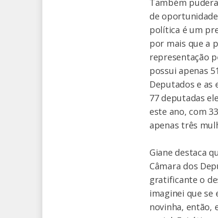
Também pudera, g
de oportunidades
política é um pr
por mais que a p
representação po
possui apenas 5
Deputados e as 
77 deputadas ele
este ano, com 33
apenas três mulh
Giane destaca q
Câmara dos Depu
gratificante o d
imaginei que se
novinha, então, 