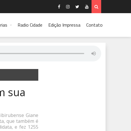
rias
Radio Cidade
Edição Impressa
Contato
m sua
 ibirubense Giane
sta, que também é
idata, e fez 1255