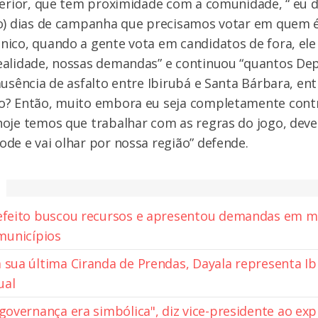
terior, que tem proximidade com a comunidade, “ eu d
o) dias de campanha que precisamos votar em quem é
ico, quando a gente vota em candidatos de fora, ele
ealidade, nossas demandas” e continuou “quantos D
ausência de asfalto entre Ibirubá e Santa Bárbara, en
o? Então, muito embora eu seja completamente con
hoje temos que trabalhar com as regras do jogo, dev
de e vai olhar por nossa região” defende.
efeito buscou recursos e apresentou demandas em m
municípios
 sua última Ciranda de Prendas, Dayala representa I
ual
 governança era simbólica", diz vice-presidente ao exp