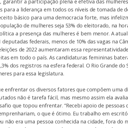
arantir a participação plena e efetiva das mulheres
 para a liderança em todos os níveis de tomada de d
eceito básico para uma democracia forte, mas infeliz
opulação de mulheres seja 53% do eleitorado, na hor
lítica a presença das mulheres é bem menor. A atual 
1 deputadas federais, menos de 10% das vagas na Câ
eleições de 2022 aumentaram essa representatividad
itas em todo o país. As candidaturas femininas bate
,3% dos registros na esfera federal. O Rio Grande do 
eres para essa legislatura.
ue enfrentar os diversos fatores que compõem uma d
tados não é tarefa fácil, mas mesmo assim ela avali
esafio que topou enfrentar. “Recebi apoio de pessoas 
 emprenhariam, o que é ótimo. Eu trabalho em escrit
eu não era uma pessoa conhecida na cidade, fora do m