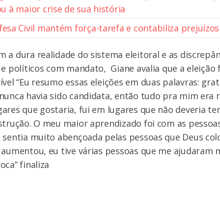
u à maior crise de sua história
fesa Civil mantém força-tarefa e contabiliza prejuízo
 a dura realidade do sistema eleitoral e as discrepân
 e políticos com mandato, Giane avalia que a eleição 
ível “Eu resumo essas eleições em duas palavras: grat
nunca havia sido candidata, então tudo pra mim era no
ares que gostaria, fui em lugares que não deveria te
nstrução. O meu maior aprendizado foi com as pessoa
e sentia muito abençoada pelas pessoas que Deus co
ó aumentou, eu tive várias pessoas que me ajudaram 
oca” finaliza