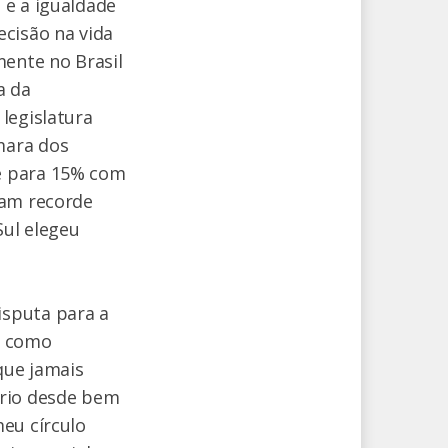
 e a igualdade
ecisão na vida
mente no Brasil
a da
legislatura
mara dos
e para 15% com
ram recorde
Sul elegeu
isputa para a
a como
que jamais
ório desde bem
eu círculo