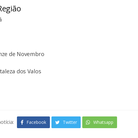
Região
á
inze de Novembro
taleza dos Valos
otícia:
Facebook
Twitter
Whatsapp