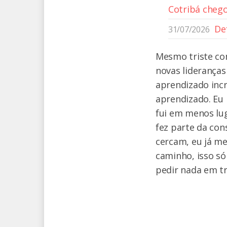
Cotribá chego
De
31/07/2026
Mesmo triste com
novas lideranças
aprendizado incr
aprendizado. Eu 
fui em menos lug
fez parte da co
cercam, eu já m
caminho, isso s
pedir nada em tr