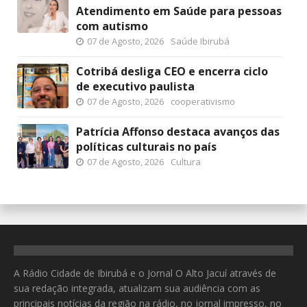
Atendimento em Saúde para pessoas
com autismo
07 de Agosto, 2026
Saúde Ibirubá
Cotribá desliga CEO e encerra ciclo
de executivo paulista
07 de Agosto, 2026
cooperativismo
Patrícia Affonso destaca avanços das
políticas culturais no país
07 de Agosto, 2026
Cultura
A Rádio Cidade de Ibirubá e o Jornal O Alto Jacuí através de
sua redação integrada, atualizam sua audiência com as
principais notícias da região na rádio, no jornal impresso, no