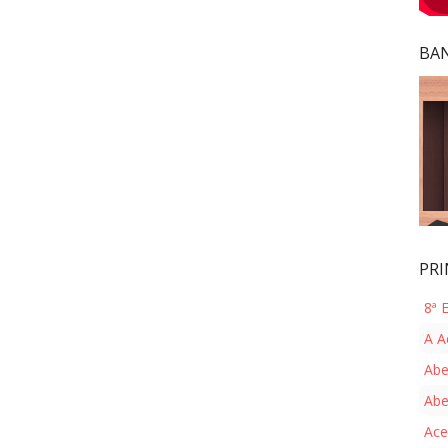
BAN
PRI
8ª 
A A
Abe
Abe
Ace